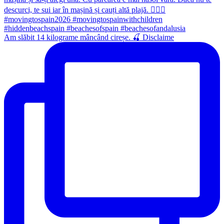
Am slăbit 14 kilograme mâncând cireșe. 🍒 Disclaime