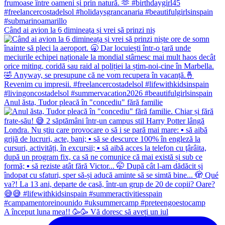
Când ai avion la 6 dimineața și vrei să prinzi niș
Anul ăsta, Tudor pleacă în "concediu" fără familie
A început luna mea!! 🥳🥳 Vă doresc să aveți un iul