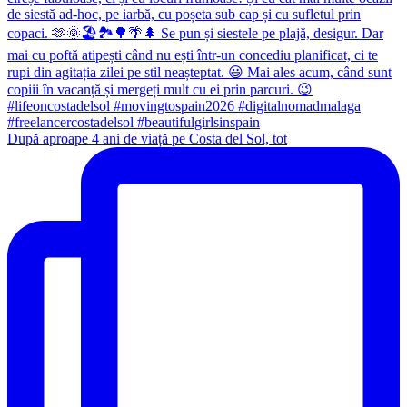
După aproape 4 ani de viață pe Costa del Sol, tot