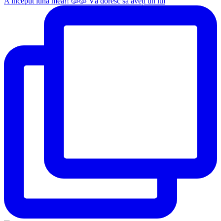
A început luna mea!! 🥳🥳 Vă doresc să aveți un iul