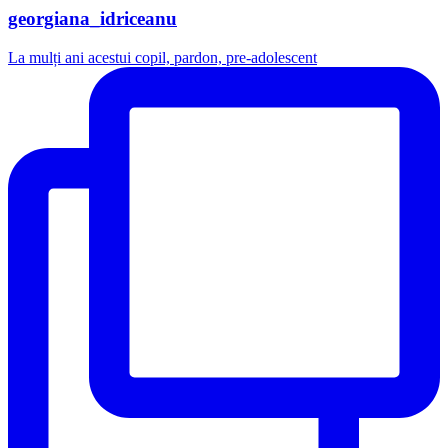
georgiana_idriceanu
La mulți ani acestui copil, pardon, pre-adolescent