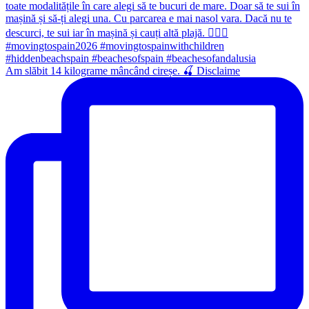
Am slăbit 14 kilograme mâncând cireșe. 🍒 Disclaime