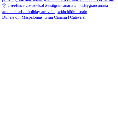
Dunele din Maspalomas, Gran Canaria ℹ️ Câteva sf