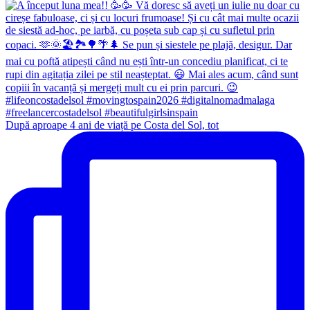
După aproape 4 ani de viață pe Costa del Sol, tot