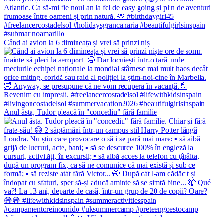
Când ai avion la 6 dimineața și vrei să prinzi niș
Anul ăsta, Tudor pleacă în "concediu" fără familie