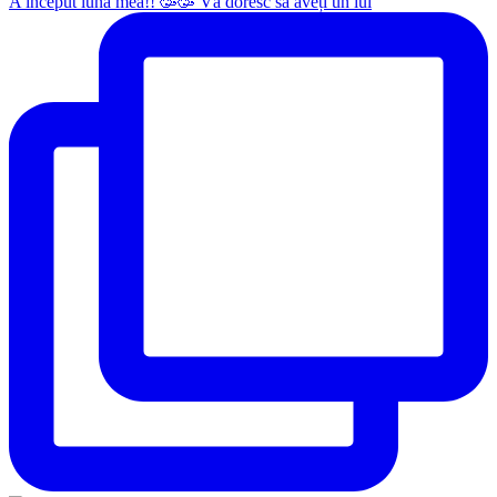
A început luna mea!! 🥳🥳 Vă doresc să aveți un iul