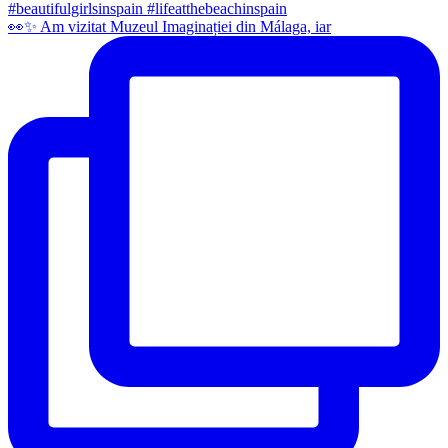
👀✨️ Am vizitat Muzeul Imaginației din Málaga, iar