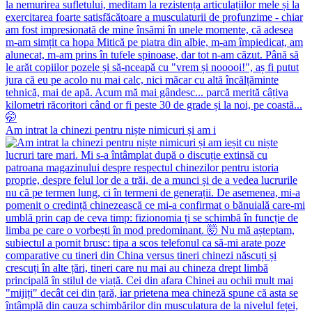
Am intrat la chinezi pentru niște nimicuri și am i