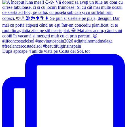
După aproape 4 ani de viață pe Costa del Sol, tot