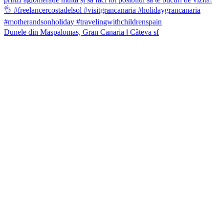
Dunele din Maspalomas, Gran Canaria ℹ️ Câteva sf