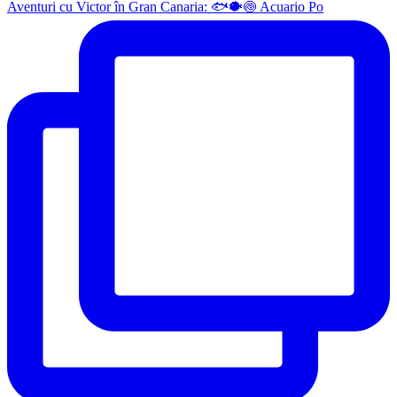
Aventuri cu Victor în Gran Canaria: 🐟🐡🍥 Acuario Po