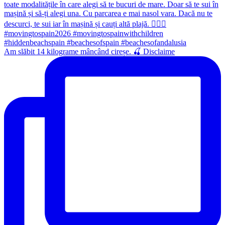
Am slăbit 14 kilograme mâncând cireșe. 🍒 Disclaime