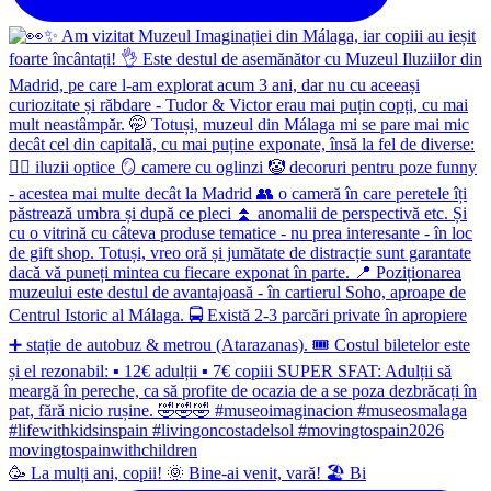
🥳 La mulți ani, copii! 🌞 Bine-ai venit, vară! 🏖 Bi