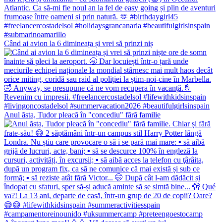
Când ai avion la 6 dimineața și vrei să prinzi niș
Anul ăsta, Tudor pleacă în "concediu" fără familie