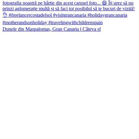
Dunele din Maspalomas, Gran Canaria ℹ️ Câteva sf