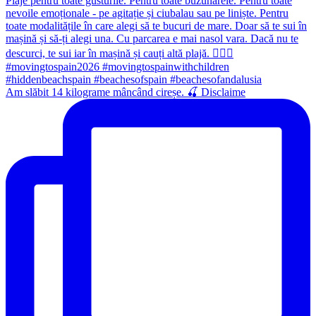
Am slăbit 14 kilograme mâncând cireșe. 🍒 Disclaime