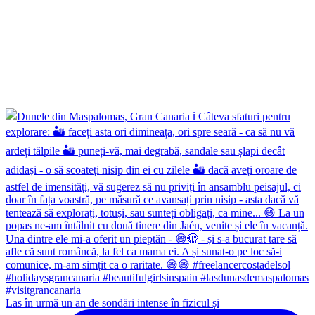
Las în urmă un an de sondări intense în fizicul și