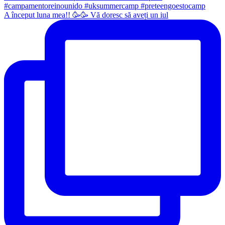
A început luna mea!! 🥳🥳 Vă doresc să aveți un iul