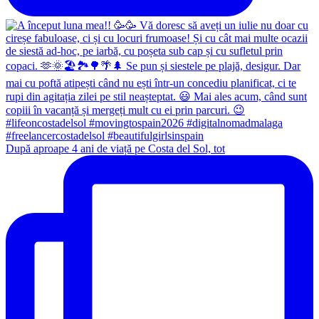
După aproape 4 ani de viață pe Costa del Sol, tot