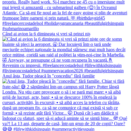
Când ai avion la 6 dimineața și vrei să prinzi niș
Anul ăsta, Tudor pleacă în "concediu" fără familie