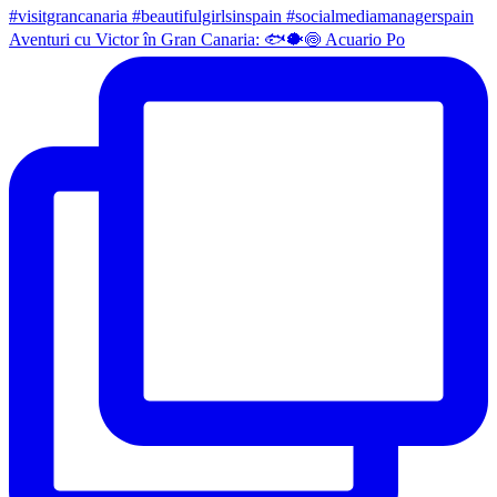
Aventuri cu Victor în Gran Canaria: 🐟🐡🍥 Acuario Po