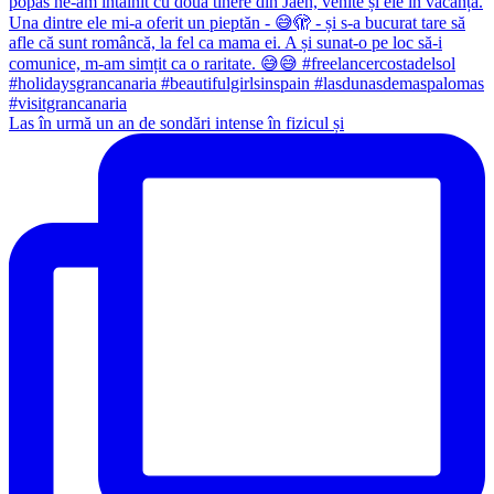
Las în urmă un an de sondări intense în fizicul și