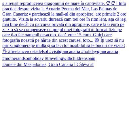
Dunele din Maspalomas, Gran Canaria ℹ️ Câteva sf