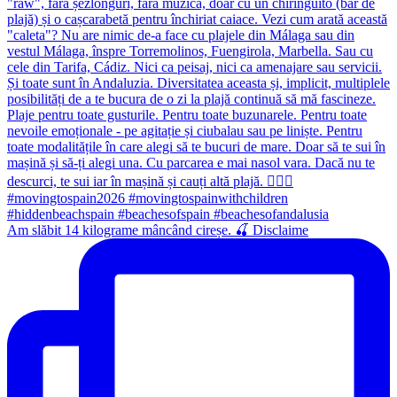
Am slăbit 14 kilograme mâncând cireșe. 🍒 Disclaime