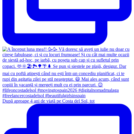
După aproape 4 ani de viață pe Costa del Sol, tot