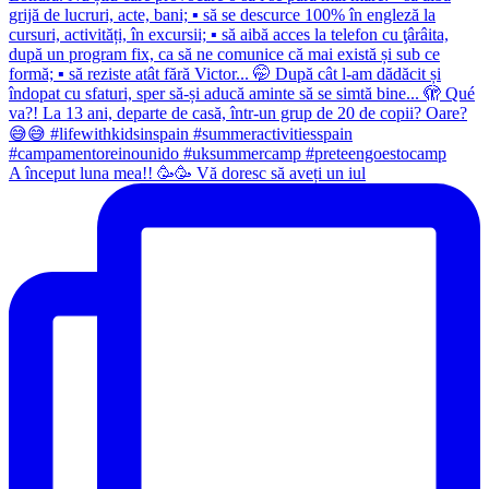
A început luna mea!! 🥳🥳 Vă doresc să aveți un iul