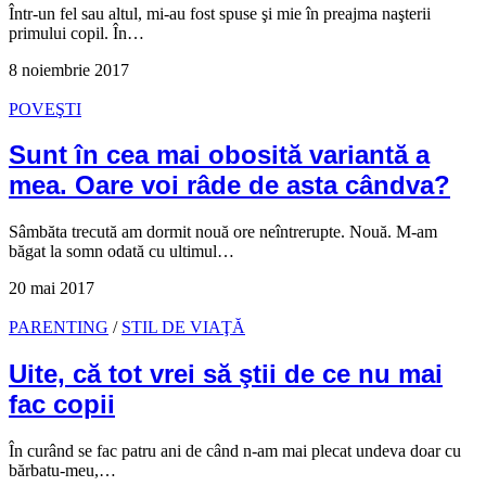
Într-un fel sau altul, mi-au fost spuse şi mie în preajma naşterii
primului copil. În…
8 noiembrie 2017
POVEŞTI
Sunt în cea mai obosită variantă a
mea. Oare voi râde de asta cândva?
Sâmbăta trecută am dormit nouă ore neîntrerupte. Nouă. M-am
băgat la somn odată cu ultimul…
20 mai 2017
PARENTING
/
STIL DE VIAŢĂ
Uite, că tot vrei să ştii de ce nu mai
fac copii
În curând se fac patru ani de când n-am mai plecat undeva doar cu
bărbatu-meu,…