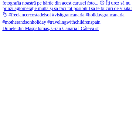
Dunele din Maspalomas, Gran Canaria ℹ️ Câteva sf