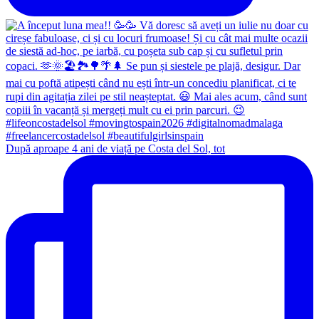
După aproape 4 ani de viață pe Costa del Sol, tot