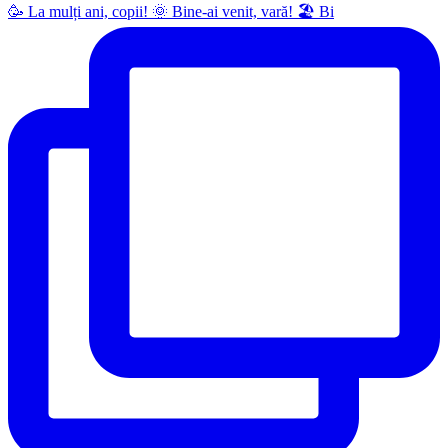
🥳 La mulți ani, copii! 🌞 Bine-ai venit, vară! 🏖 Bi