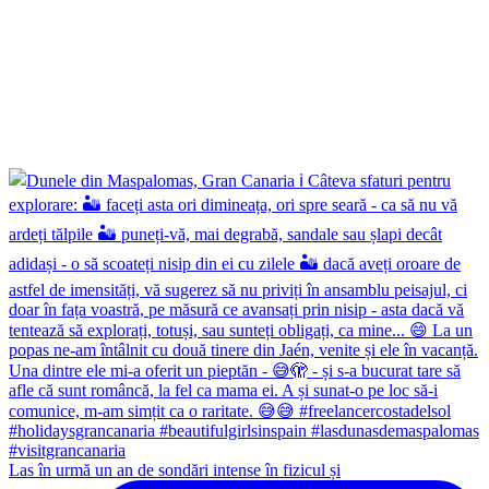
Las în urmă un an de sondări intense în fizicul și