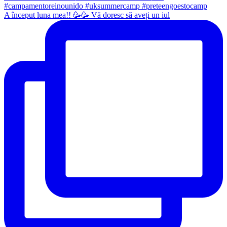
A început luna mea!! 🥳🥳 Vă doresc să aveți un iul