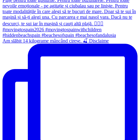
Am slăbit 14 kilograme mâncând cireșe. 🍒 Disclaime