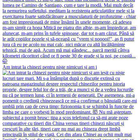
Am intrat la chinezi pentru niște nimicuri și am i