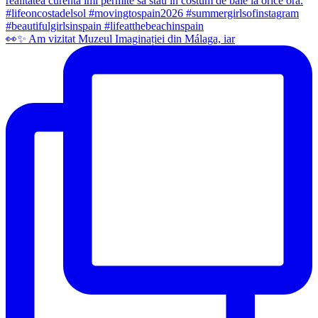
👀✨️ Am vizitat Muzeul Imaginației din Málaga, iar