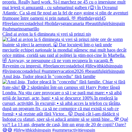
Când ai avion la 6 dimineața și vrei să prinzi niș
Anul ăsta, Tudor pleacă în "concediu" fără familie