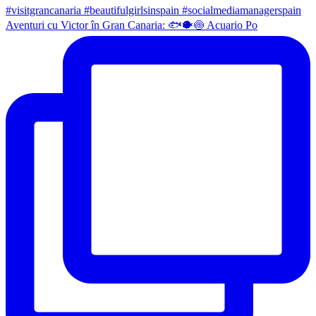
Aventuri cu Victor în Gran Canaria: 🐟🐡🍥 Acuario Po