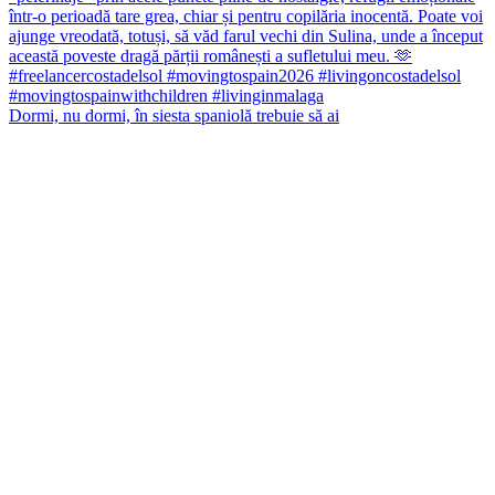
Dormi, nu dormi, în siesta spaniolă trebuie să ai