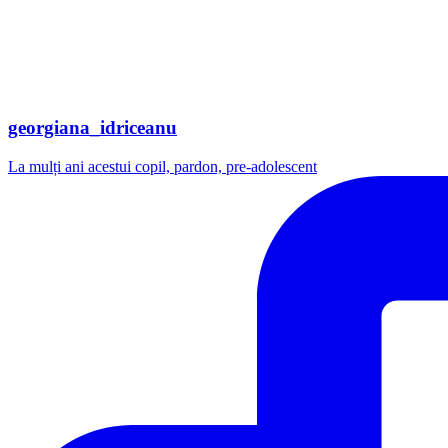
georgiana_idriceanu
La mulți ani acestui copil, pardon, pre-adolescent