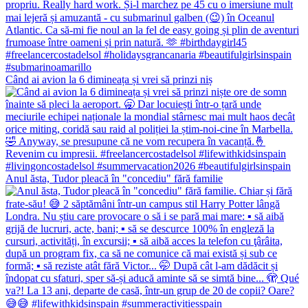
Când ai avion la 6 dimineața și vrei să prinzi niș
Anul ăsta, Tudor pleacă în "concediu" fără familie