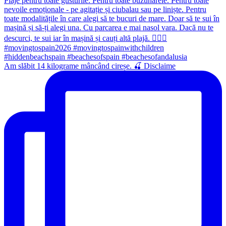
Am slăbit 14 kilograme mâncând cireșe. 🍒 Disclaime