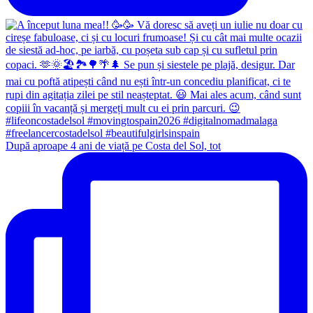
După aproape 4 ani de viață pe Costa del Sol, tot