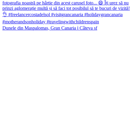
Dunele din Maspalomas, Gran Canaria ℹ️ Câteva sf