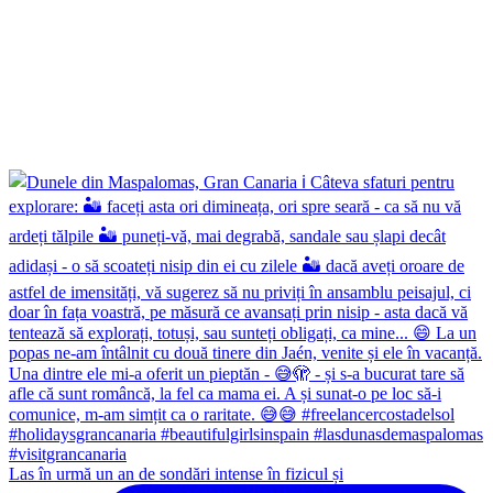
Las în urmă un an de sondări intense în fizicul și