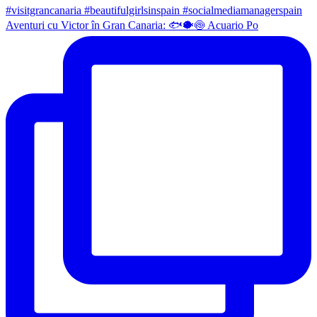
Aventuri cu Victor în Gran Canaria: 🐟🐡🍥 Acuario Po