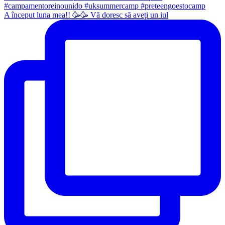
A început luna mea!! 🥳🥳 Vă doresc să aveți un iul