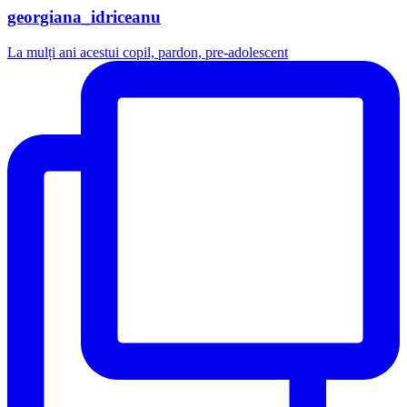
georgiana_idriceanu
La mulți ani acestui copil, pardon, pre-adolescent