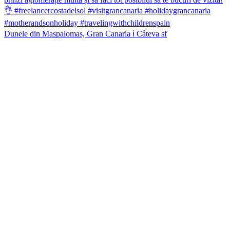
Dunele din Maspalomas, Gran Canaria ℹ️ Câteva sf