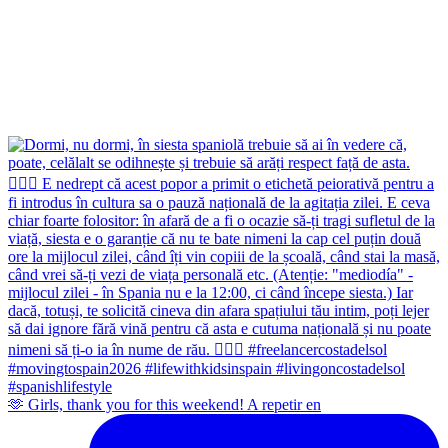
🫶 Girls, thank you for this weekend! A repetir en