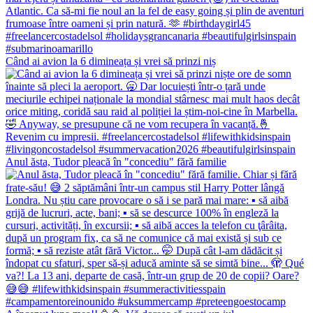
Când ai avion la 6 dimineața și vrei să prinzi niș
Anul ăsta, Tudor pleacă în "concediu" fără familie