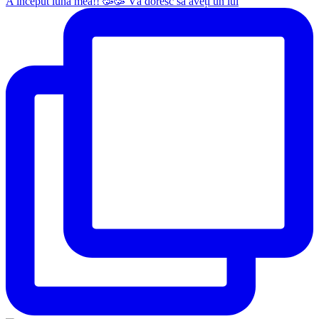
A început luna mea!! 🥳🥳 Vă doresc să aveți un iul