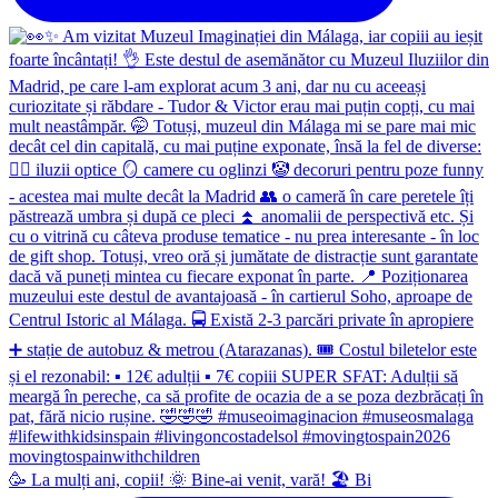
🥳 La mulți ani, copii! 🌞 Bine-ai venit, vară! 🏖 Bi