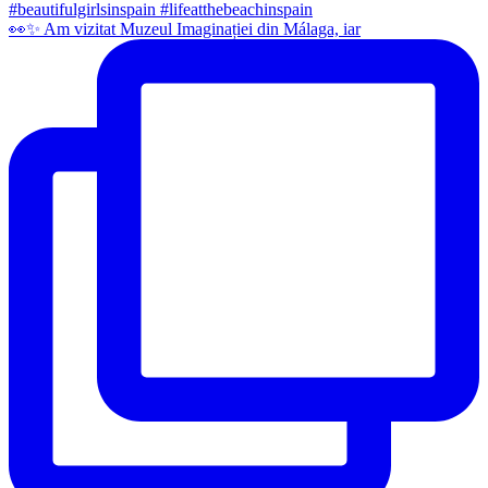
👀✨️ Am vizitat Muzeul Imaginației din Málaga, iar