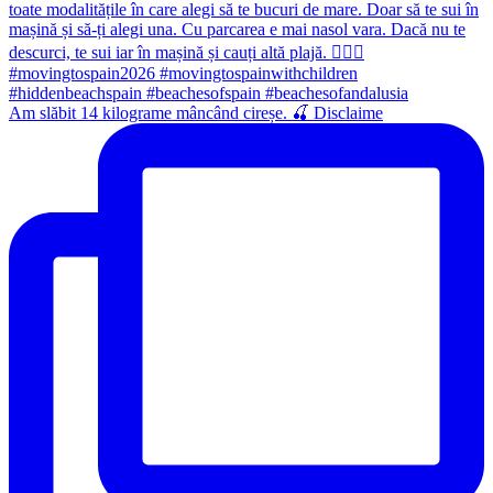
Am slăbit 14 kilograme mâncând cireșe. 🍒 Disclaime