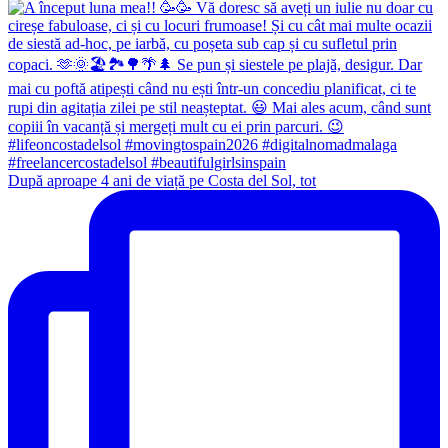
După aproape 4 ani de viață pe Costa del Sol, tot