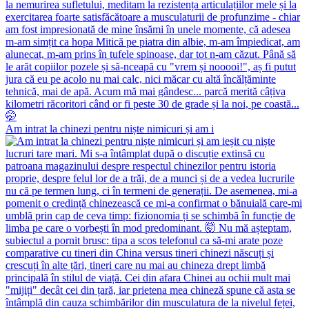
Am intrat la chinezi pentru niște nimicuri și am i