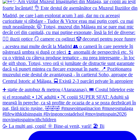
🥳 La mulți ani, copii! 🌞 Bine-ai venit, vară! 🏖 Bi