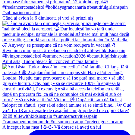
Când ai avion la 6 dimineața și vrei să prinzi niș
Anul ăsta, Tudor pleacă în "concediu" fără familie
A început luna mea!! 🥳🥳 Vă doresc să aveți un iul