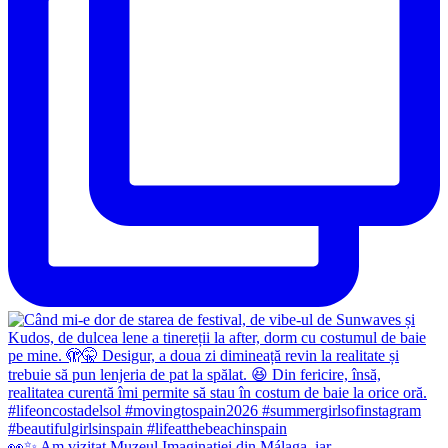
👀✨️ Am vizitat Muzeul Imaginației din Málaga, iar