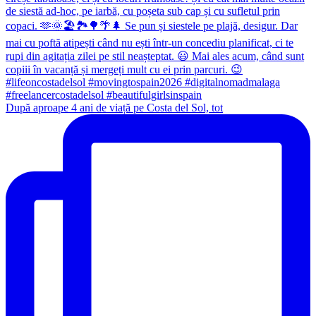
După aproape 4 ani de viață pe Costa del Sol, tot