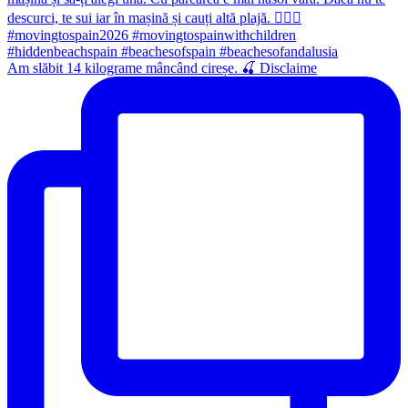
Am slăbit 14 kilograme mâncând cireșe. 🍒 Disclaime