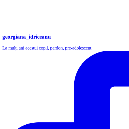
georgiana_idriceanu
La mulți ani acestui copil, pardon, pre-adolescent