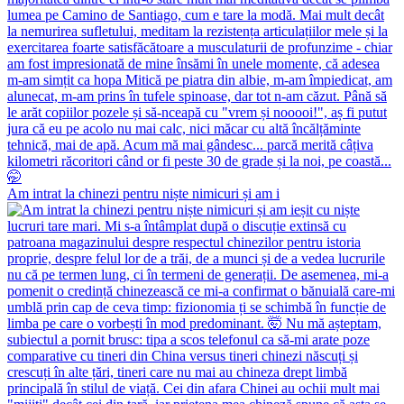
Am intrat la chinezi pentru niște nimicuri și am i