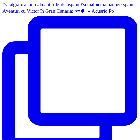
Aventuri cu Victor în Gran Canaria: 🐟🐡🍥 Acuario Po