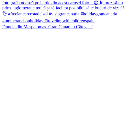
Dunele din Maspalomas, Gran Canaria ℹ️ Câteva sf