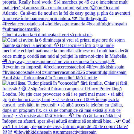
Când ai avion la 6 dimineața și vrei să prinzi niș
Anul ăsta, Tudor pleacă în "concediu" fără familie