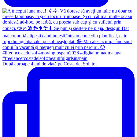
După aproape 4 ani de viață pe Costa del Sol, tot