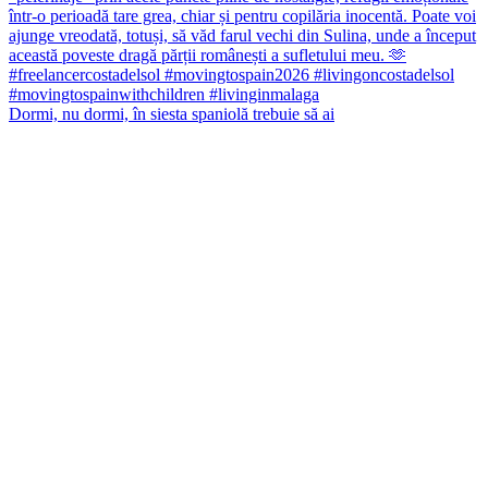
Dormi, nu dormi, în siesta spaniolă trebuie să ai