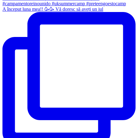
A început luna mea!! 🥳🥳 Vă doresc să aveți un iul