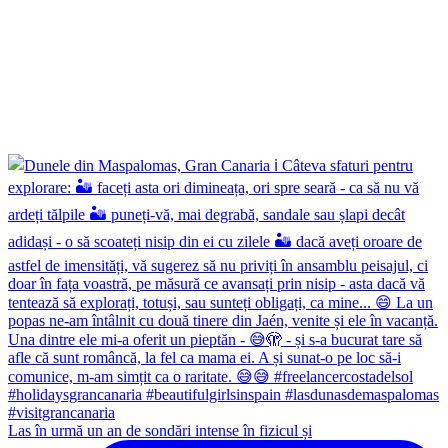
Las în urmă un an de sondări intense în fizicul și