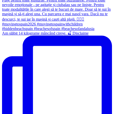
Am slăbit 14 kilograme mâncând cireșe. 🍒 Disclaime