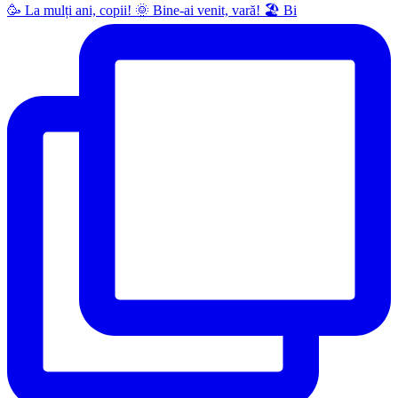
🥳 La mulți ani, copii! 🌞 Bine-ai venit, vară! 🏖 Bi