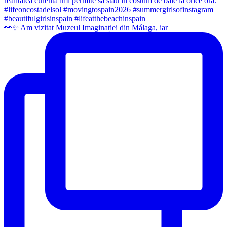
👀✨️ Am vizitat Muzeul Imaginației din Málaga, iar