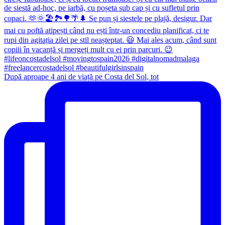
După aproape 4 ani de viață pe Costa del Sol, tot