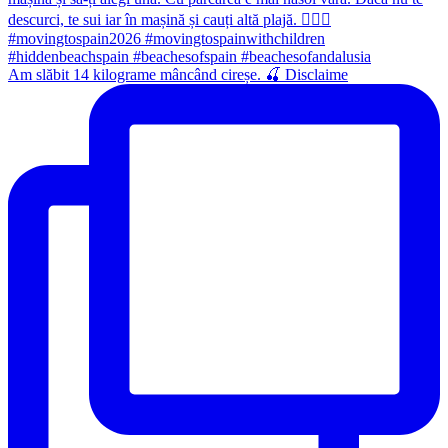
Am slăbit 14 kilograme mâncând cireșe. 🍒 Disclaime