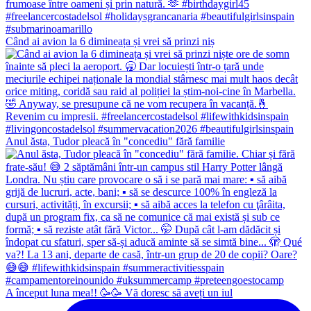
Când ai avion la 6 dimineața și vrei să prinzi niș
Anul ăsta, Tudor pleacă în "concediu" fără familie
A început luna mea!! 🥳🥳 Vă doresc să aveți un iul