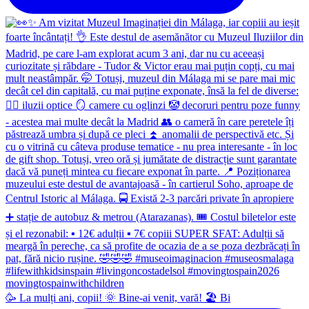
🥳 La mulți ani, copii! 🌞 Bine-ai venit, vară! 🏖 Bi