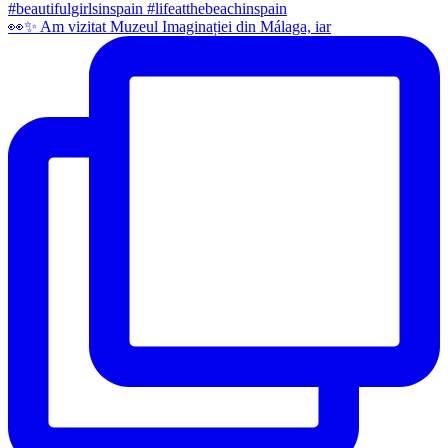
👀✨️ Am vizitat Muzeul Imaginației din Málaga, iar