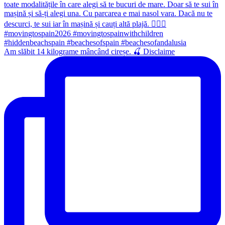
Am slăbit 14 kilograme mâncând cireșe. 🍒 Disclaime