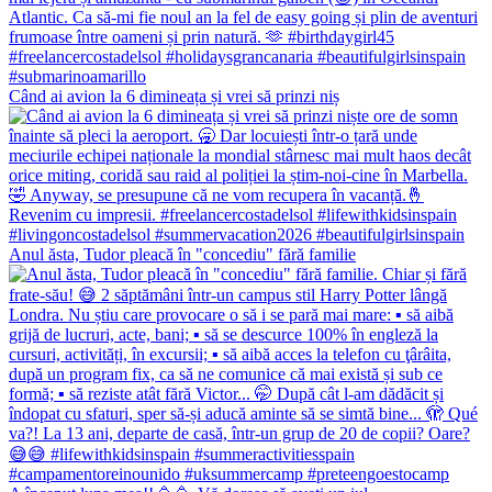
Când ai avion la 6 dimineața și vrei să prinzi niș
Anul ăsta, Tudor pleacă în "concediu" fără familie