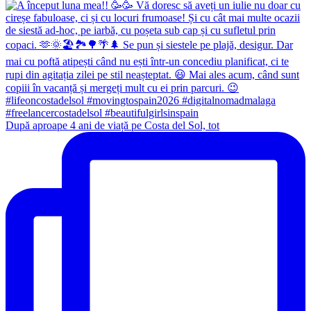
După aproape 4 ani de viață pe Costa del Sol, tot