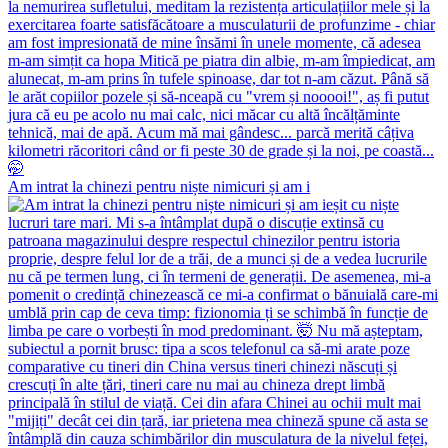
Am intrat la chinezi pentru niște nimicuri și am i