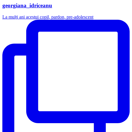
georgiana_idriceanu
La mulți ani acestui copil, pardon, pre-adolescent