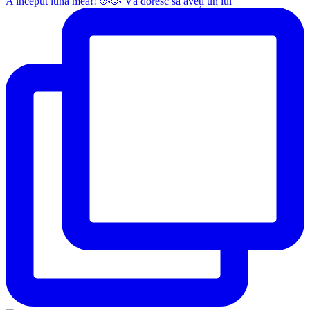
A început luna mea!! 🥳🥳 Vă doresc să aveți un iul