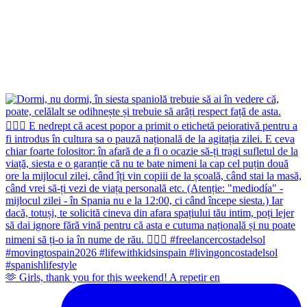
🫶 Girls, thank you for this weekend! A repetir en