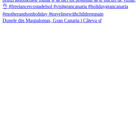
Dunele din Maspalomas, Gran Canaria ℹ️ Câteva sf