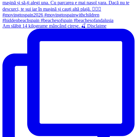
Am slăbit 14 kilograme mâncând cireșe. 🍒 Disclaime