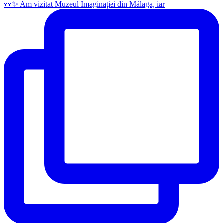
👀✨️ Am vizitat Muzeul Imaginației din Málaga, iar