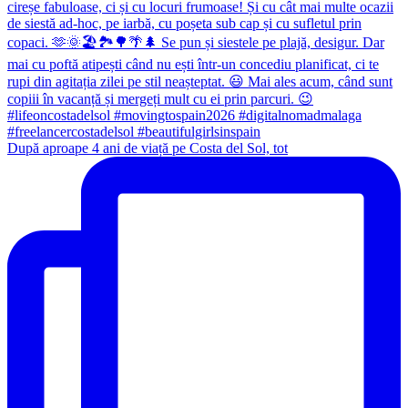
După aproape 4 ani de viață pe Costa del Sol, tot