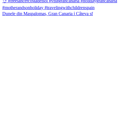
Dunele din Maspalomas, Gran Canaria ℹ️ Câteva sf