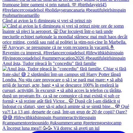
Când ai avion la 6 dimineața și vrei să prinzi niș
Anul ăsta, Tudor pleacă în "concediu" fără familie
A început luna mea!! 🥳🥳 Vă doresc să aveți un iul