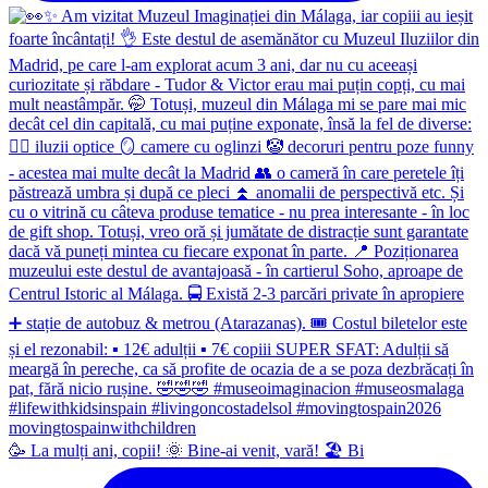
🥳 La mulți ani, copii! 🌞 Bine-ai venit, vară! 🏖 Bi