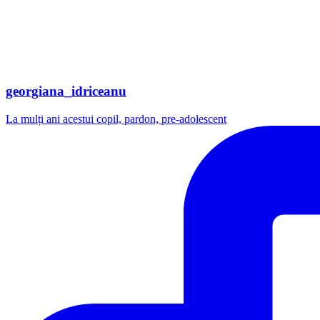
georgiana_idriceanu
La mulți ani acestui copil, pardon, pre-adolescent