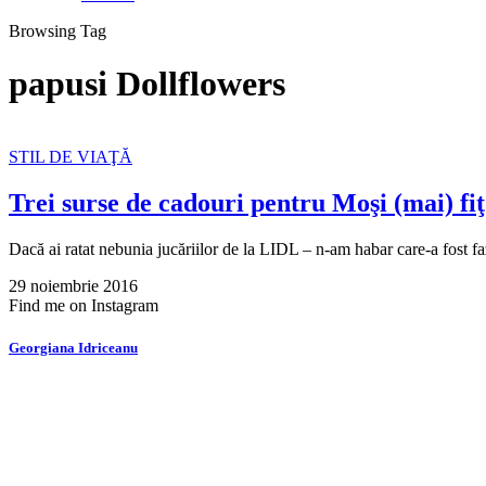
Browsing Tag
papusi Dollflowers
STIL DE VIAŢĂ
Trei surse de cadouri pentru Moşi (mai) fiţ
Dacă ai ratat nebunia jucăriilor de la LIDL – n-am habar care-a fost 
29 noiembrie 2016
Find me on Instagram
Georgiana Idriceanu