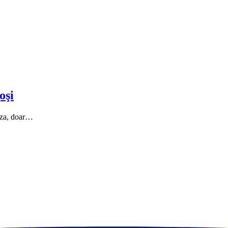
oşi
faza, doar…