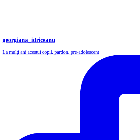
georgiana_idriceanu
La mulți ani acestui copil, pardon, pre-adolescent