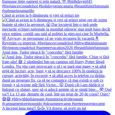
Când ai avion la 6 dimineața și vrei să prinzi niș
Anul ăsta, Tudor pleacă în "concediu" fără familie
A început luna mea!! 🥳🥳 Vă doresc să aveți un iul