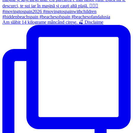
Am slăbit 14 kilograme mâncând cireșe. 🍒 Disclaime