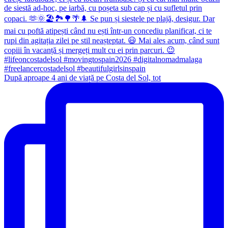
După aproape 4 ani de viață pe Costa del Sol, tot