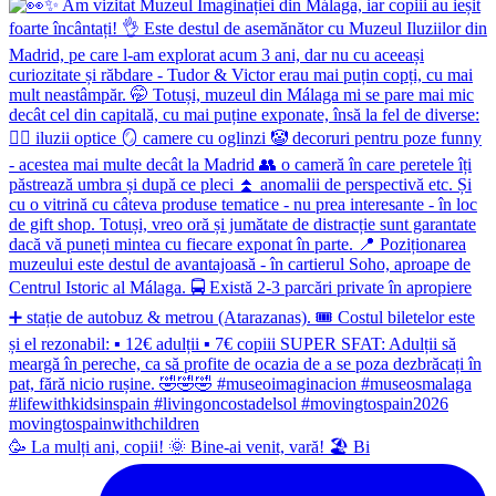
🥳 La mulți ani, copii! 🌞 Bine-ai venit, vară! 🏖 Bi