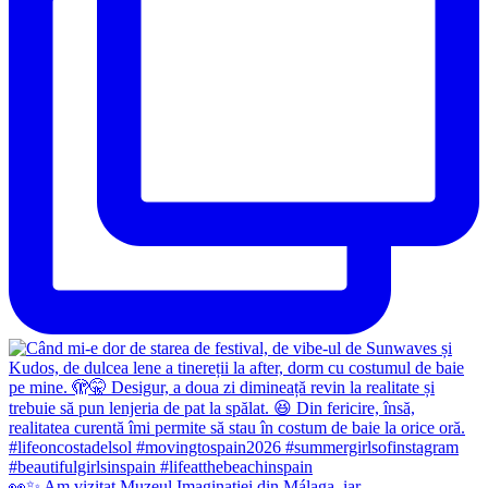
👀✨️ Am vizitat Muzeul Imaginației din Málaga, iar