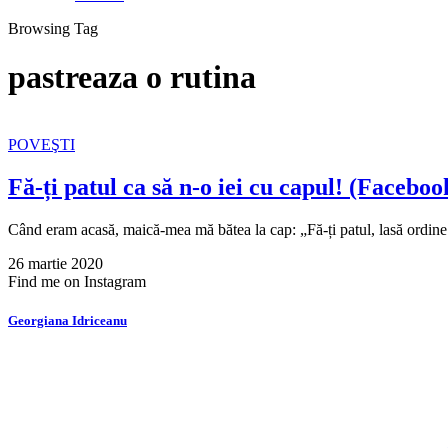
Browsing Tag
pastreaza o rutina
POVEŞTI
Fă-ți patul ca să n-o iei cu capul! (Faceboo
Când eram acasă, maică-mea mă bătea la cap: „Fă-ți patul, lasă ordin
26 martie 2020
Find me on Instagram
Georgiana Idriceanu