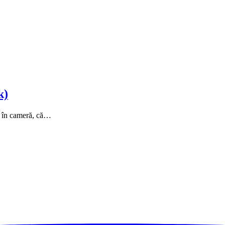
k)
e în cameră, că…