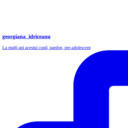
georgiana_idriceanu
La mulți ani acestui copil, pardon, pre-adolescent