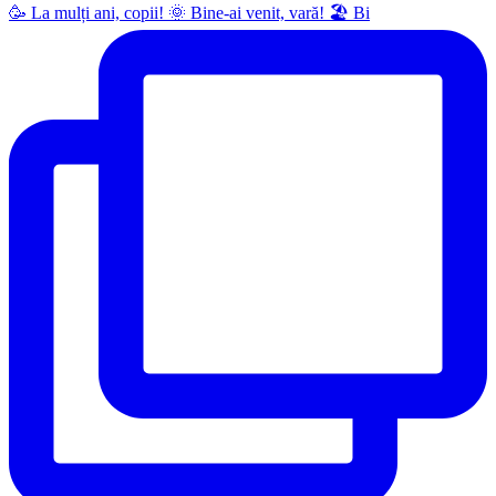
🥳 La mulți ani, copii! 🌞 Bine-ai venit, vară! 🏖 Bi