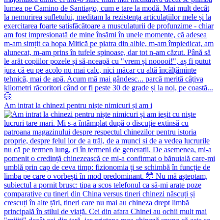
Am intrat la chinezi pentru niște nimicuri și am i