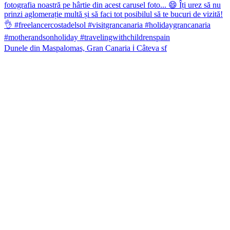
Dunele din Maspalomas, Gran Canaria ℹ️ Câteva sf