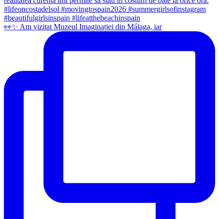
👀✨️ Am vizitat Muzeul Imaginației din Málaga, iar