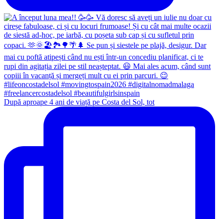
După aproape 4 ani de viață pe Costa del Sol, tot