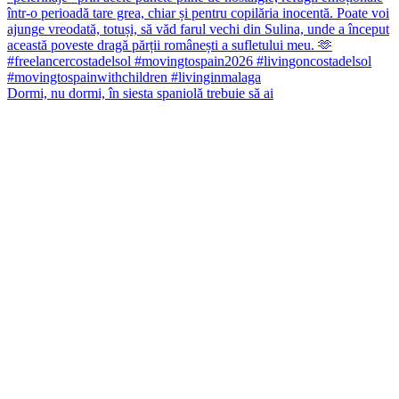
Dormi, nu dormi, în siesta spaniolă trebuie să ai