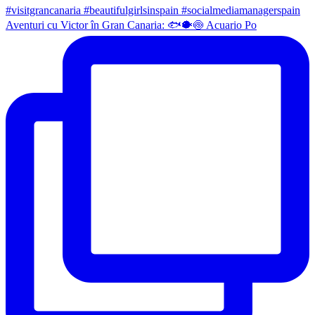
Aventuri cu Victor în Gran Canaria: 🐟🐡🍥 Acuario Po