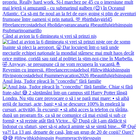
Când ai avion la 6 dimineața și vrei să prinzi niș
Anul ăsta, Tudor pleacă în "concediu" fără familie