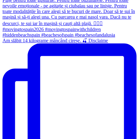
Am slăbit 14 kilograme mâncând cireșe. 🍒 Disclaime