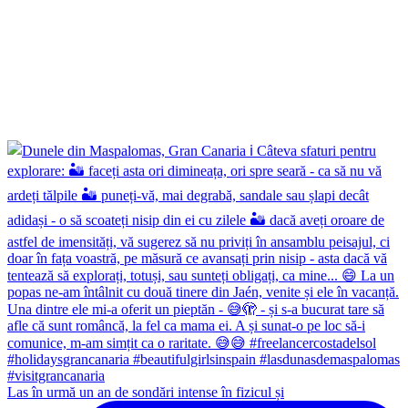
Las în urmă un an de sondări intense în fizicul și