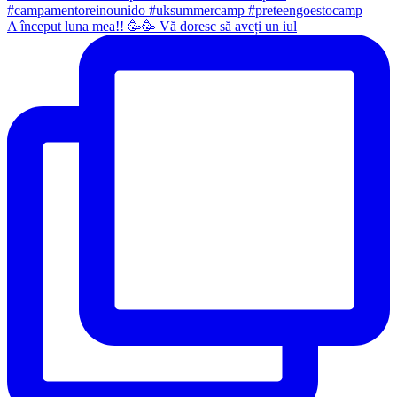
A început luna mea!! 🥳🥳 Vă doresc să aveți un iul