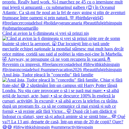
Când ai avion la 6 dimineața și vrei să prinzi niș
Anul ăsta, Tudor pleacă în "concediu" fără familie