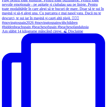
Am slăbit 14 kilograme mâncând cireșe. 🍒 Disclaime