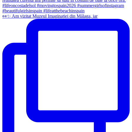
👀✨️ Am vizitat Muzeul Imaginației din Málaga, iar