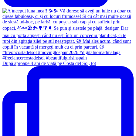
După aproape 4 ani de viață pe Costa del Sol, tot