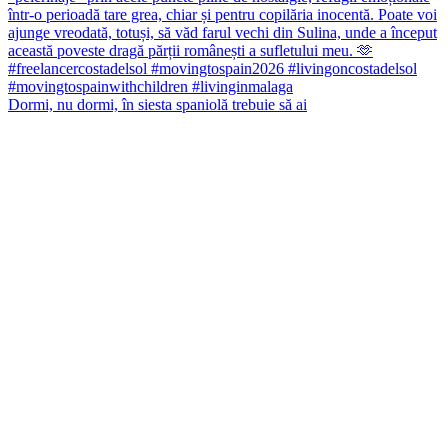
Dormi, nu dormi, în siesta spaniolă trebuie să ai