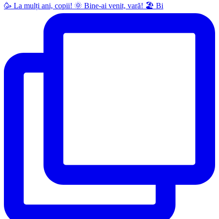
🥳 La mulți ani, copii! 🌞 Bine-ai venit, vară! 🏖 Bi