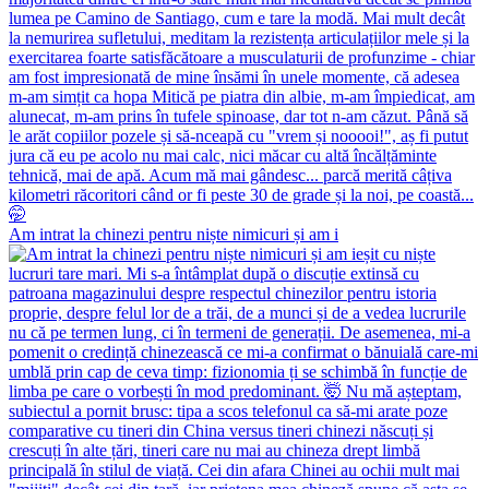
Am intrat la chinezi pentru niște nimicuri și am i