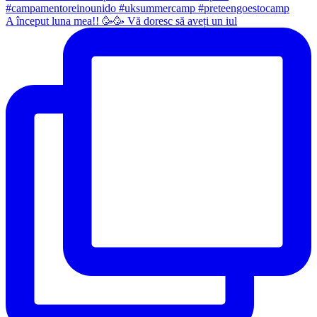
A început luna mea!! 🥳🥳 Vă doresc să aveți un iul