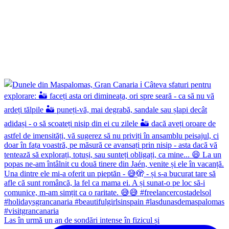
Las în urmă un an de sondări intense în fizicul și