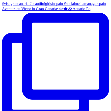
Aventuri cu Victor în Gran Canaria: 🐟🐡🍥 Acuario Po