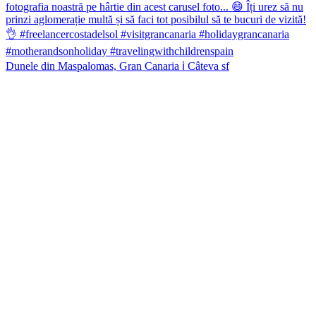
Dunele din Maspalomas, Gran Canaria ℹ️ Câteva sf