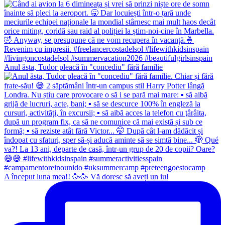
Anul ăsta, Tudor pleacă în "concediu" fără familie
A început luna mea!! 🥳🥳 Vă doresc să aveți un iul