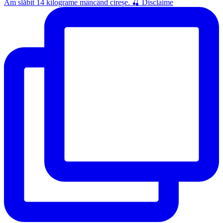
Am slăbit 14 kilograme mâncând cireșe. 🍒 Disclaime