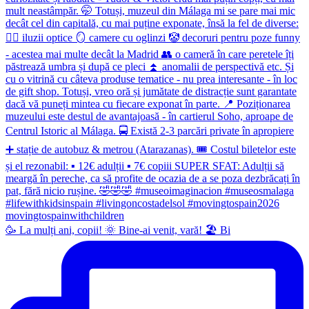
🥳 La mulți ani, copii! 🌞 Bine-ai venit, vară! 🏖 Bi