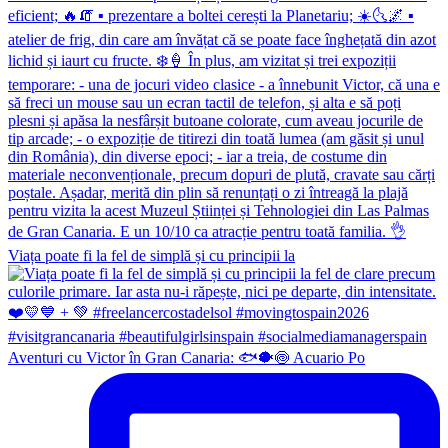
Viața poate fi la fel de simplă și cu principii la
Aventuri cu Victor în Gran Canaria: 🐟🐡🍥 Acuario Po