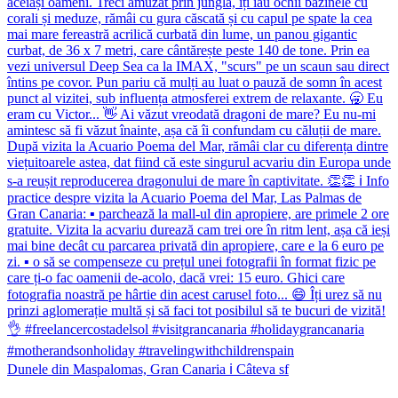
Dunele din Maspalomas, Gran Canaria ℹ️ Câteva sf