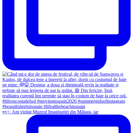
👀✨️ Am vizitat Muzeul Imaginației din Málaga, iar