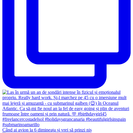
Când ai avion la 6 dimineața și vrei să prinzi niș