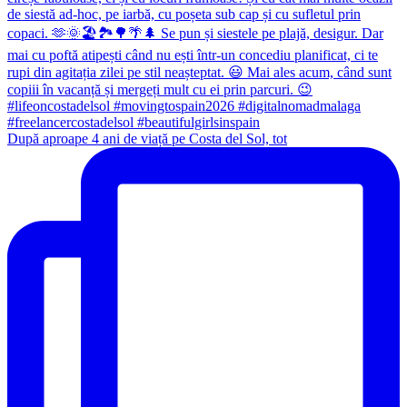
După aproape 4 ani de viață pe Costa del Sol, tot