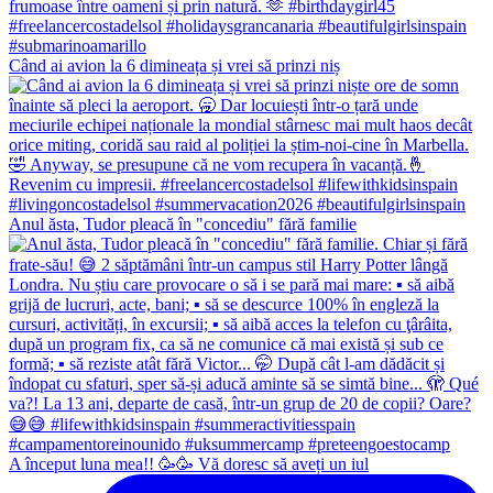
Când ai avion la 6 dimineața și vrei să prinzi niș
Anul ăsta, Tudor pleacă în "concediu" fără familie
A început luna mea!! 🥳🥳 Vă doresc să aveți un iul