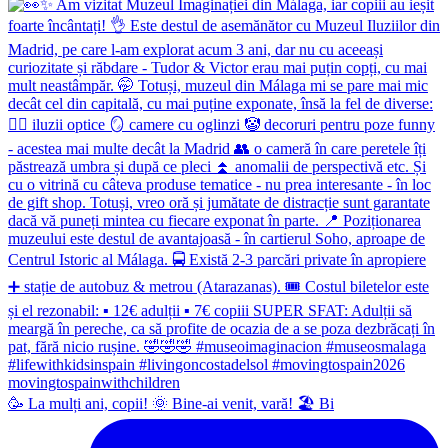
🥳 La mulți ani, copii! 🌞 Bine-ai venit, vară! 🏖 Bi