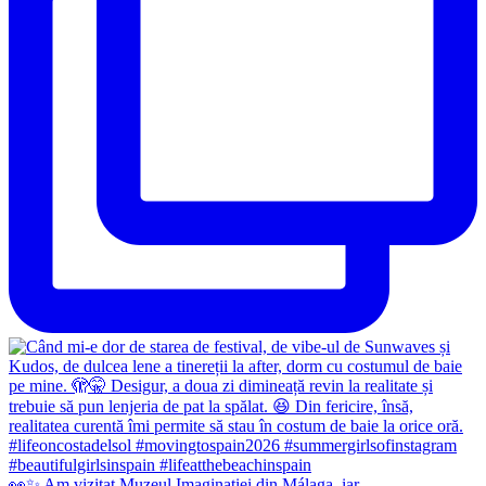
👀✨️ Am vizitat Muzeul Imaginației din Málaga, iar