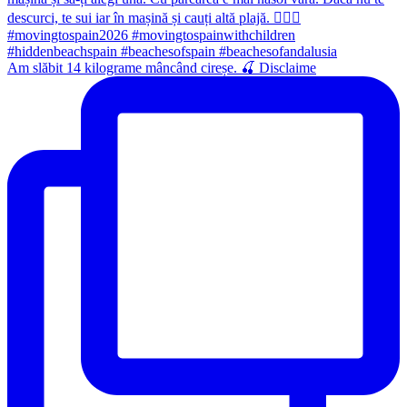
Am slăbit 14 kilograme mâncând cireșe. 🍒 Disclaime