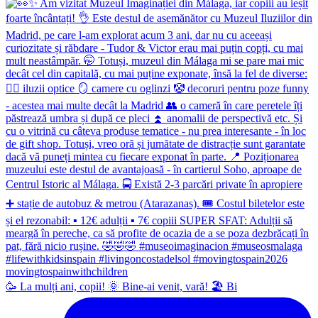
🥳 La mulți ani, copii! 🌞 Bine-ai venit, vară! 🏖 Bi