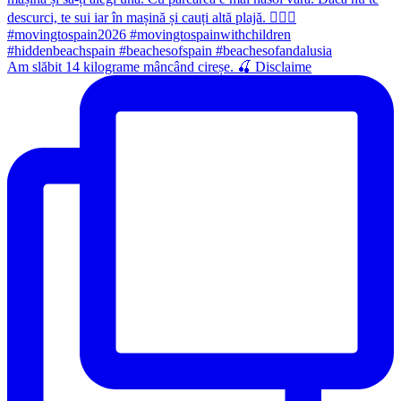
Am slăbit 14 kilograme mâncând cireșe. 🍒 Disclaime