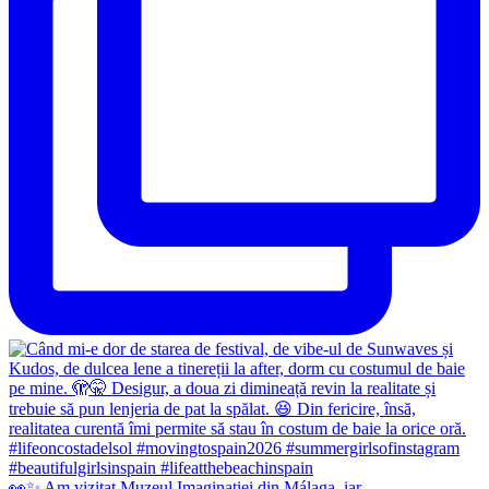
👀✨️ Am vizitat Muzeul Imaginației din Málaga, iar