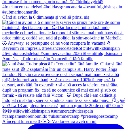
Când ai avion la 6 dimineața și vrei să prinzi niș
Anul ăsta, Tudor pleacă în "concediu" fără familie
A început luna mea!! 🥳🥳 Vă doresc să aveți un iul