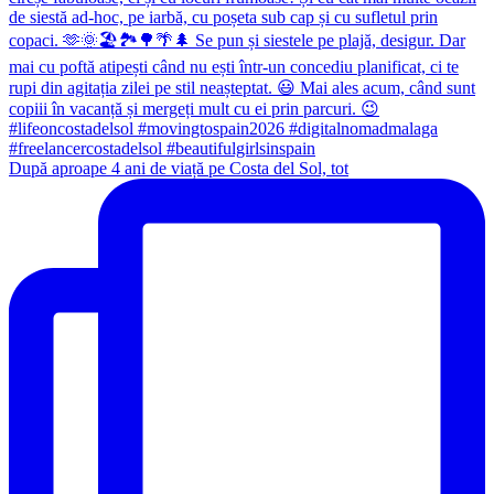
După aproape 4 ani de viață pe Costa del Sol, tot