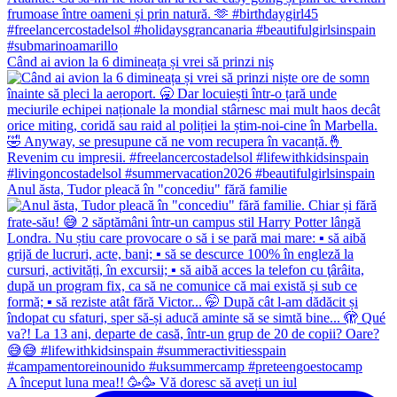
Când ai avion la 6 dimineața și vrei să prinzi niș
Anul ăsta, Tudor pleacă în "concediu" fără familie
A început luna mea!! 🥳🥳 Vă doresc să aveți un iul