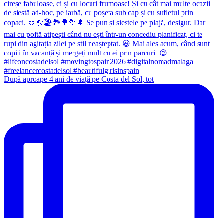
După aproape 4 ani de viață pe Costa del Sol, tot