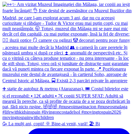
🥳 La mulți ani, copii! 🌞 Bine-ai venit, vară! 🏖 Bi