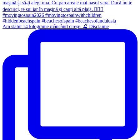
Am slăbit 14 kilograme mâncând cireșe. 🍒 Disclaime