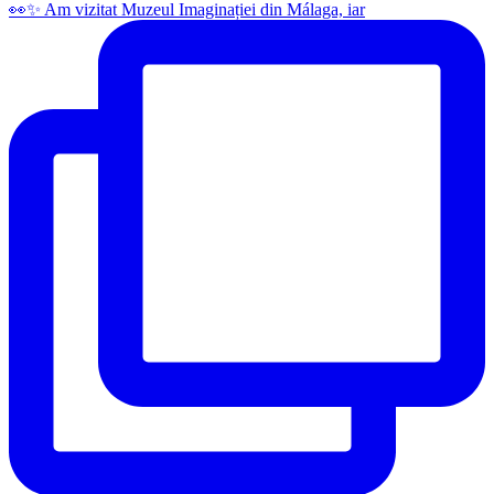
👀✨️ Am vizitat Muzeul Imaginației din Málaga, iar