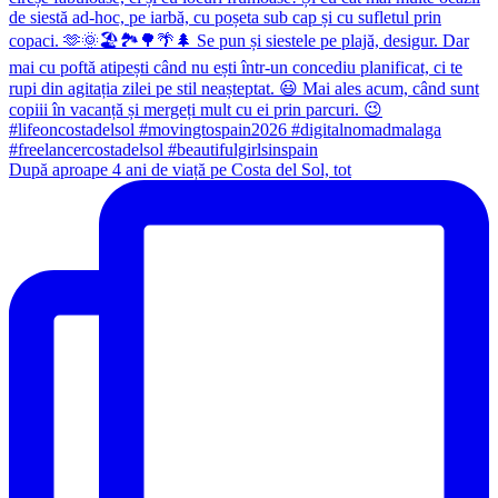
După aproape 4 ani de viață pe Costa del Sol, tot