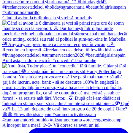
Când ai avion la 6 dimineața și vrei să prinzi niș
Anul ăsta, Tudor pleacă în "concediu" fără familie
A început luna mea!! 🥳🥳 Vă doresc să aveți un iul