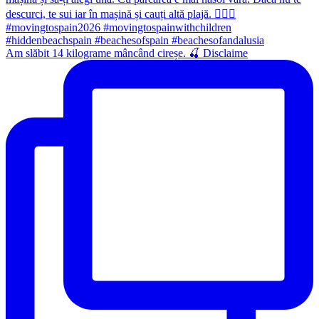
Am slăbit 14 kilograme mâncând cireșe. 🍒 Disclaime