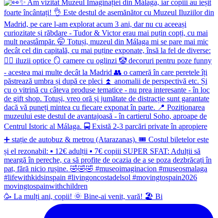
🥳 La mulți ani, copii! 🌞 Bine-ai venit, vară! 🏖 Bi