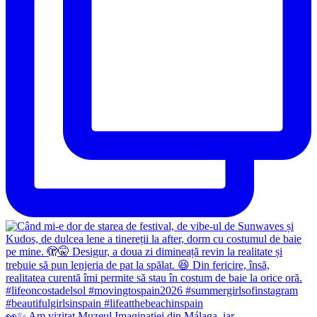
👀✨️ Am vizitat Muzeul Imaginației din Málaga, iar