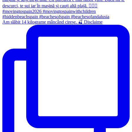
Am slăbit 14 kilograme mâncând cireșe. 🍒 Disclaime