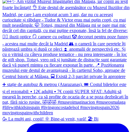
🥳 La mulți ani, copii! 🌞 Bine-ai venit, vară! 🏖 Bi