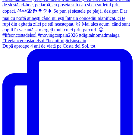
După aproape 4 ani de viață pe Costa del Sol, tot