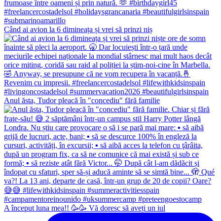
Când ai avion la 6 dimineața și vrei să prinzi niș
Anul ăsta, Tudor pleacă în "concediu" fără familie
A început luna mea!! 🥳🥳 Vă doresc să aveți un iul