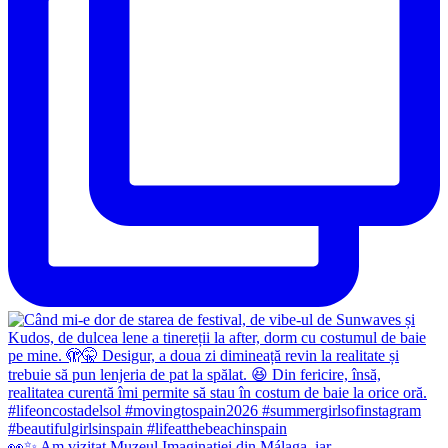
👀✨️ Am vizitat Muzeul Imaginației din Málaga, iar