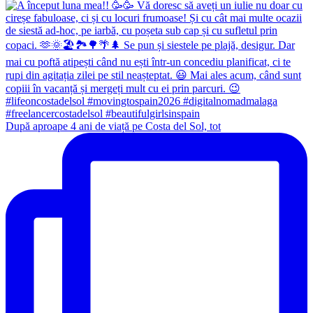
După aproape 4 ani de viață pe Costa del Sol, tot