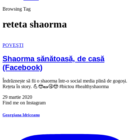
Browsing Tag
reteta shaorma
POVEŞTI
Shaorma sănătoasă, de casă
(Facebook)
Îndrăznește să fii o shaorma într-o social media plină de gogoși.
Rețeta în story. 💪😎🌯🤤😍 #bictou #healthyshaorma
29 martie 2020
Find me on Instagram
Georgiana Idriceanu