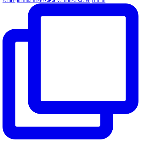
A început luna mea!! 🥳🥳 Vă doresc să aveți un iul