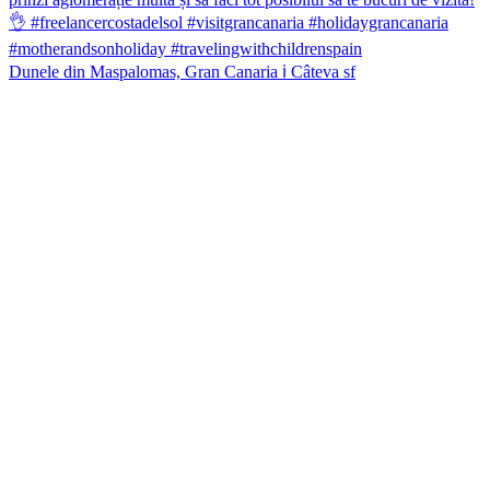
Dunele din Maspalomas, Gran Canaria ℹ️ Câteva sf