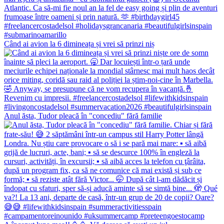
Când ai avion la 6 dimineața și vrei să prinzi niș
Anul ăsta, Tudor pleacă în "concediu" fără familie