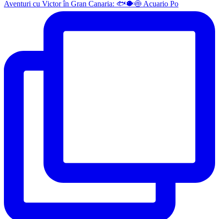
Aventuri cu Victor în Gran Canaria: 🐟🐡🍥 Acuario Po