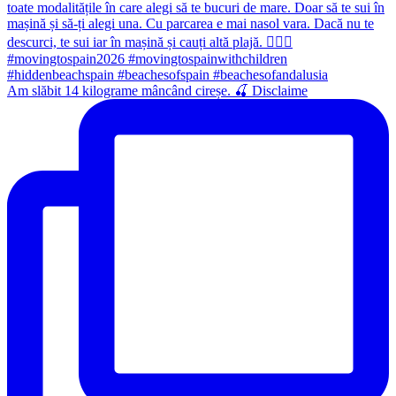
Am slăbit 14 kilograme mâncând cireșe. 🍒 Disclaime