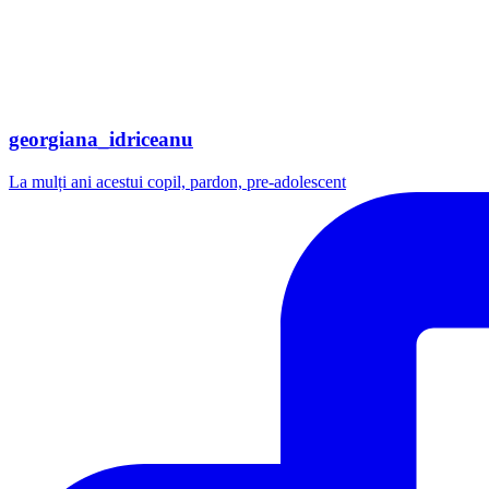
georgiana_idriceanu
La mulți ani acestui copil, pardon, pre-adolescent