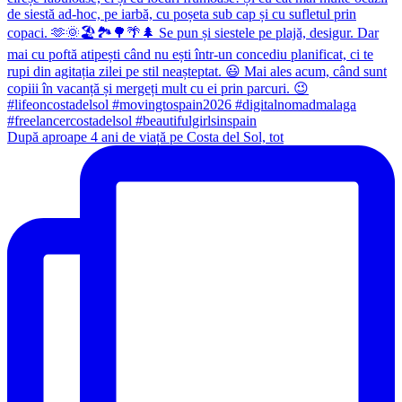
După aproape 4 ani de viață pe Costa del Sol, tot