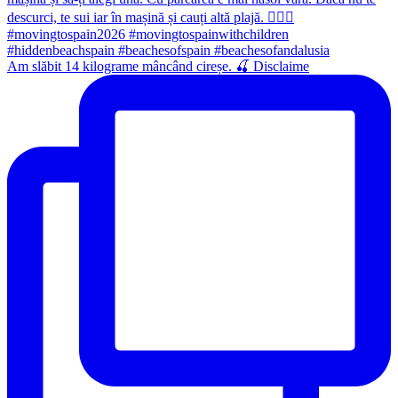
Am slăbit 14 kilograme mâncând cireșe. 🍒 Disclaime