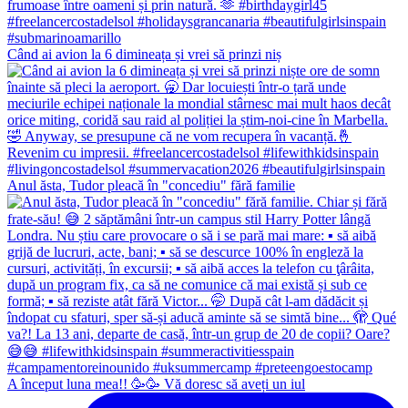
Când ai avion la 6 dimineața și vrei să prinzi niș
Anul ăsta, Tudor pleacă în "concediu" fără familie
A început luna mea!! 🥳🥳 Vă doresc să aveți un iul