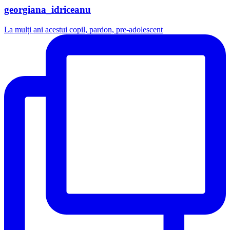
georgiana_idriceanu
La mulți ani acestui copil, pardon, pre-adolescent