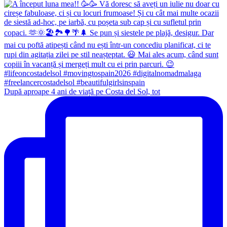
După aproape 4 ani de viață pe Costa del Sol, tot