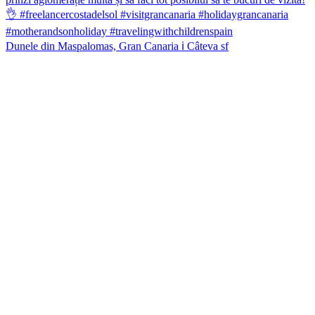
Dunele din Maspalomas, Gran Canaria ℹ️ Câteva sf