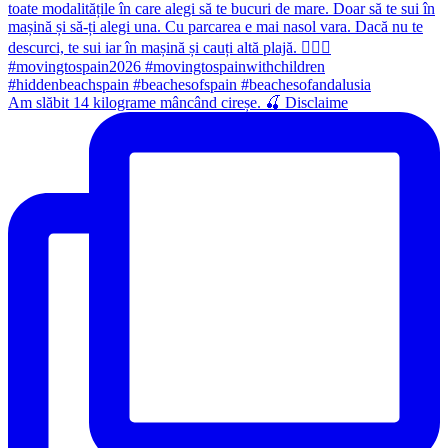
Am slăbit 14 kilograme mâncând cireșe. 🍒 Disclaime