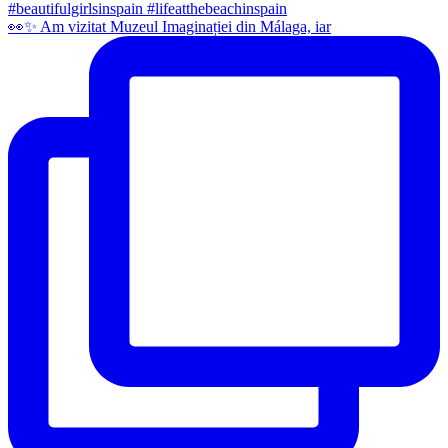
👀✨️ Am vizitat Muzeul Imaginației din Málaga, iar