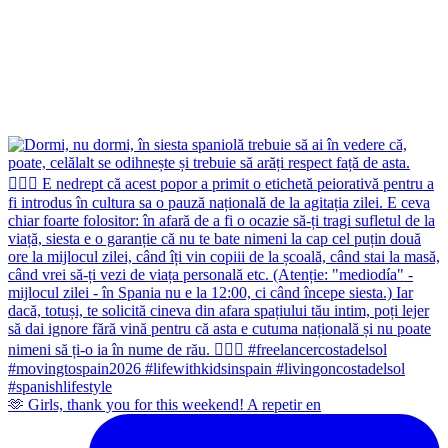
🫶 Girls, thank you for this weekend! A repetir en