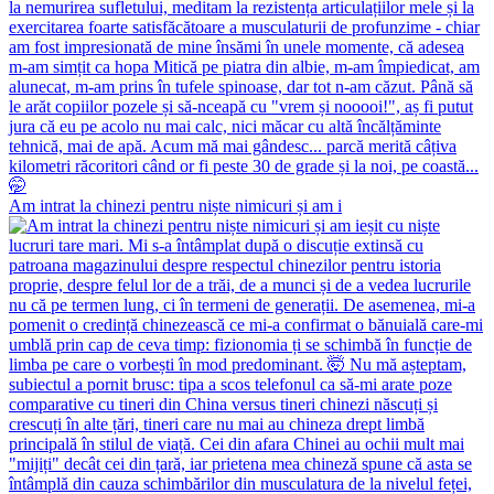
Am intrat la chinezi pentru niște nimicuri și am i