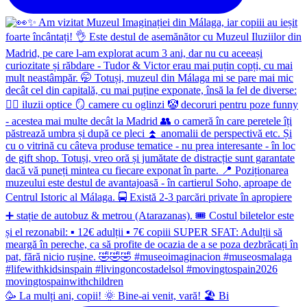
🥳 La mulți ani, copii! 🌞 Bine-ai venit, vară! 🏖 Bi