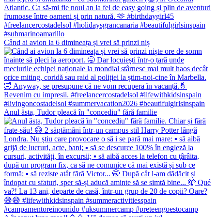
Când ai avion la 6 dimineața și vrei să prinzi niș
Anul ăsta, Tudor pleacă în "concediu" fără familie