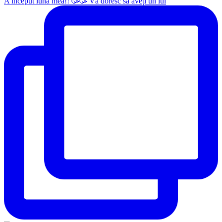
A început luna mea!! 🥳🥳 Vă doresc să aveți un iul