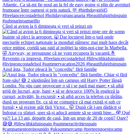
Când ai avion la 6 dimineața și vrei să prinzi niș
Anul ăsta, Tudor pleacă în "concediu" fără familie