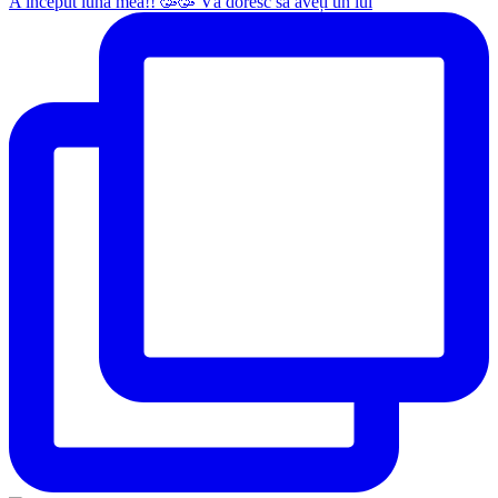
A început luna mea!! 🥳🥳 Vă doresc să aveți un iul