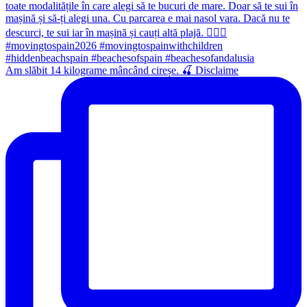
Am slăbit 14 kilograme mâncând cireșe. 🍒 Disclaime