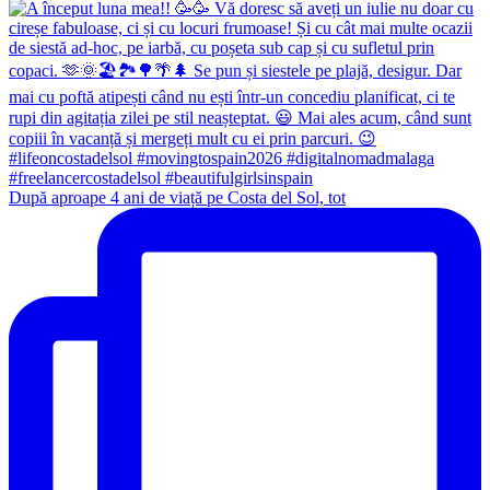
După aproape 4 ani de viață pe Costa del Sol, tot