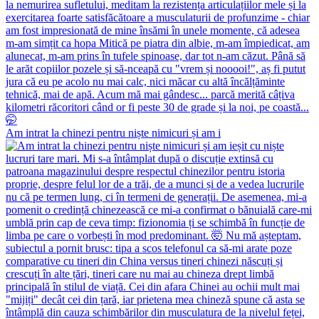
Am intrat la chinezi pentru niște nimicuri și am i