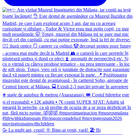
🥳 La mulți ani, copii! 🌞 Bine-ai venit, vară! 🏖 Bi