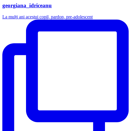
georgiana_idriceanu
La mulți ani acestui copil, pardon, pre-adolescent