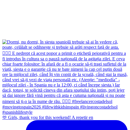
🫶 Girls, thank you for this weekend! A repetir en