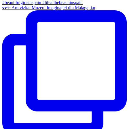
👀✨️ Am vizitat Muzeul Imaginației din Málaga, iar