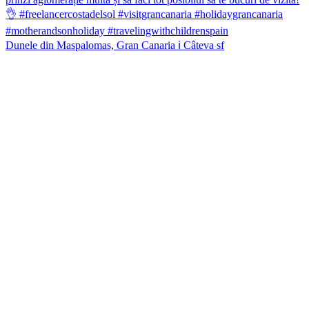
Dunele din Maspalomas, Gran Canaria ℹ️ Câteva sf