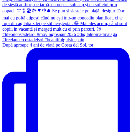
După aproape 4 ani de viață pe Costa del Sol, tot