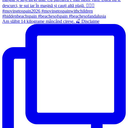
Am slăbit 14 kilograme mâncând cireșe. 🍒 Disclaime