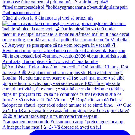
Când ai avion la 6 dimineața și vrei să prinzi niș
Anul ăsta, Tudor pleacă în "concediu" fără familie
A început luna mea!! 🥳🥳 Vă doresc să aveți un iul