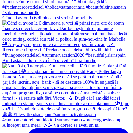
Când ai avion la 6 dimineața și vrei să prinzi niș
Anul ăsta, Tudor pleacă în "concediu" fără familie
A început luna mea!! 🥳🥳 Vă doresc să aveți un iul