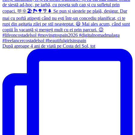
După aproape 4 ani de viață pe Costa del Sol, tot