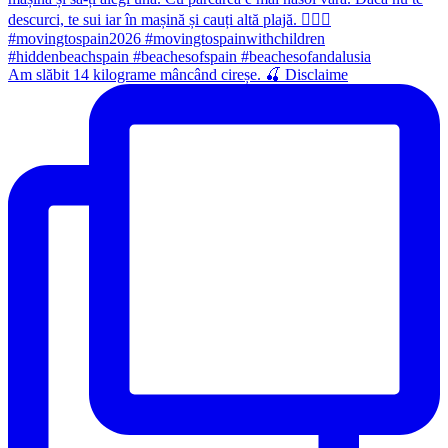
Am slăbit 14 kilograme mâncând cireșe. 🍒 Disclaime