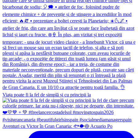
Viața poate fi la fel de simplă și cu principii la
Aventuri cu Victor în Gran Canaria: 🐟🐡🍥 Acuario Po