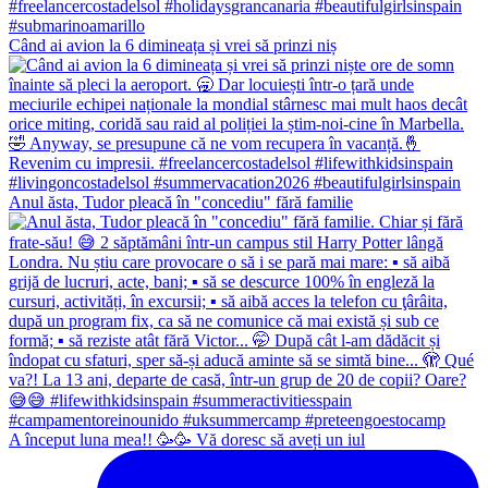
Când ai avion la 6 dimineața și vrei să prinzi niș
Anul ăsta, Tudor pleacă în "concediu" fără familie
A început luna mea!! 🥳🥳 Vă doresc să aveți un iul