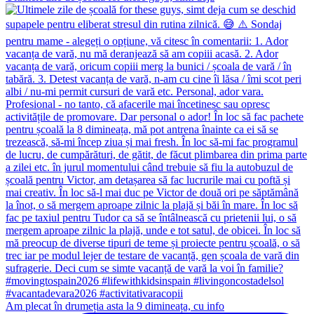
Am plecat în drumeția asta la 9 dimineața, cu info