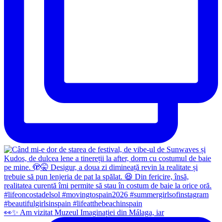
👀✨️ Am vizitat Muzeul Imaginației din Málaga, iar