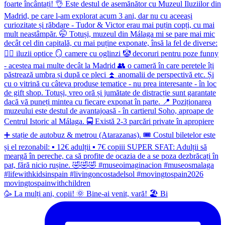
🥳 La mulți ani, copii! 🌞 Bine-ai venit, vară! 🏖 Bi