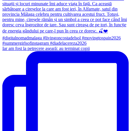
Iar am fost la petrecere aseară: au terminat copii