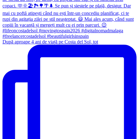
După aproape 4 ani de viață pe Costa del Sol, tot