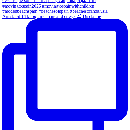
Am slăbit 14 kilograme mâncând cireșe. 🍒 Disclaime