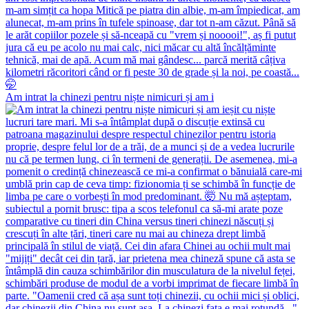
Am intrat la chinezi pentru niște nimicuri și am i