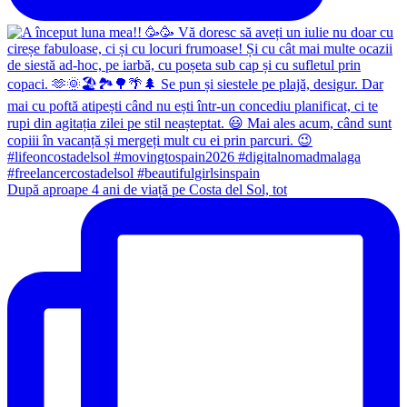
După aproape 4 ani de viață pe Costa del Sol, tot