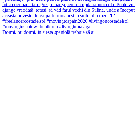
Dormi, nu dormi, în siesta spaniolă trebuie să ai