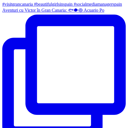
Aventuri cu Victor în Gran Canaria: 🐟🐡🍥 Acuario Po