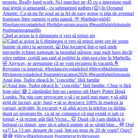
Când ai avion la 6 dimineața și vrei să prinzi niș
Anul ăsta, Tudor pleacă în "concediu" fără familie