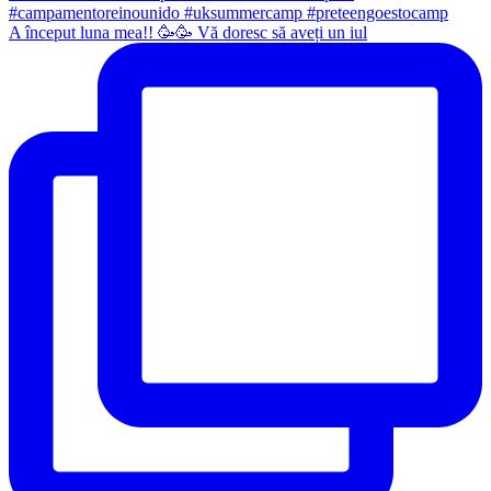
A început luna mea!! 🥳🥳 Vă doresc să aveți un iul