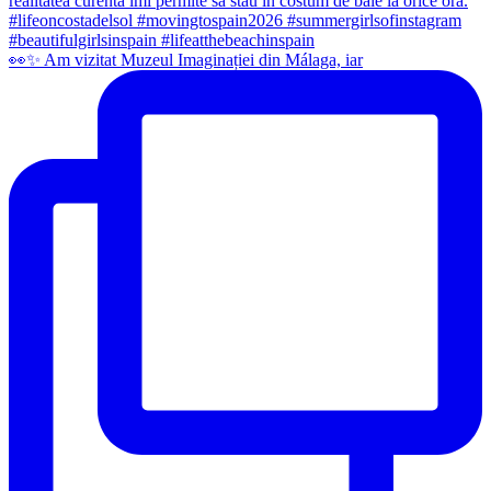
👀✨️ Am vizitat Muzeul Imaginației din Málaga, iar