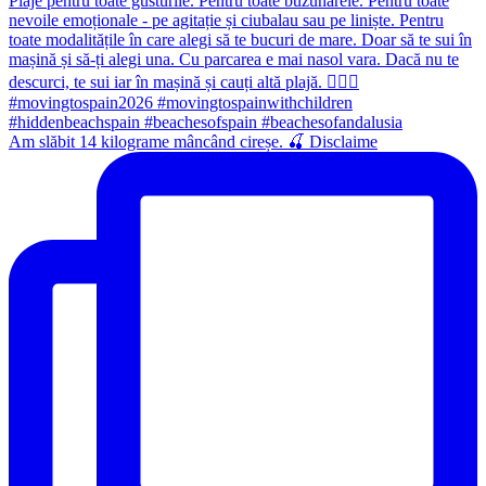
Am slăbit 14 kilograme mâncând cireșe. 🍒 Disclaime