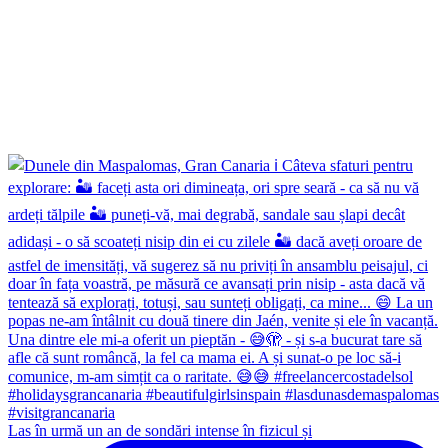
Las în urmă un an de sondări intense în fizicul și