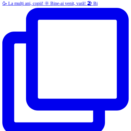
🥳 La mulți ani, copii! 🌞 Bine-ai venit, vară! 🏖 Bi