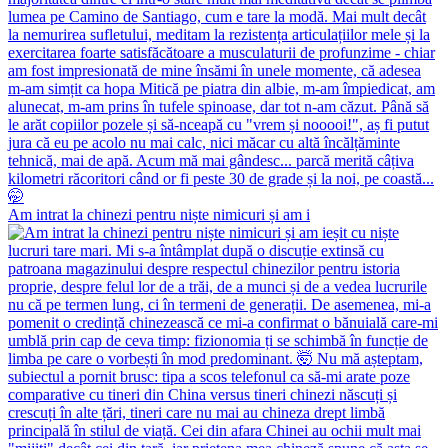
Am intrat la chinezi pentru niște nimicuri și am i