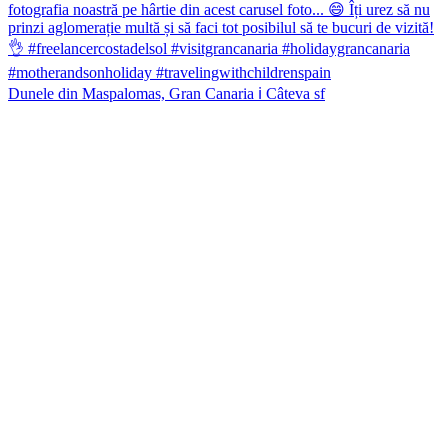
Dunele din Maspalomas, Gran Canaria ℹ️ Câteva sf