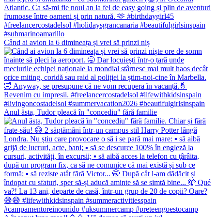
Când ai avion la 6 dimineața și vrei să prinzi niș
Anul ăsta, Tudor pleacă în "concediu" fără familie