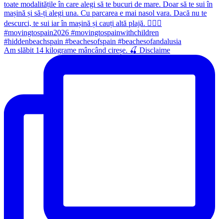
Am slăbit 14 kilograme mâncând cireșe. 🍒 Disclaime