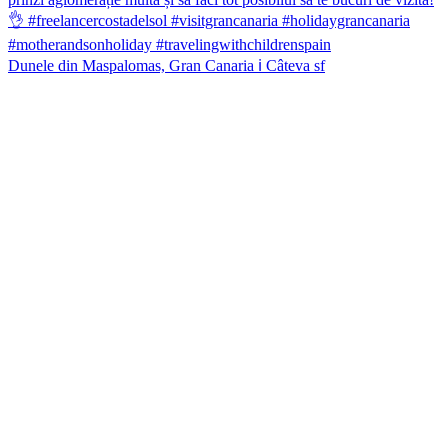
Dunele din Maspalomas, Gran Canaria ℹ️ Câteva sf