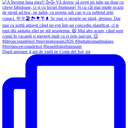
După aproape 4 ani de viață pe Costa del Sol, tot