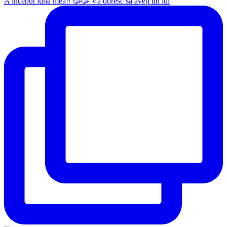
A început luna mea!! 🥳🥳 Vă doresc să aveți un iul