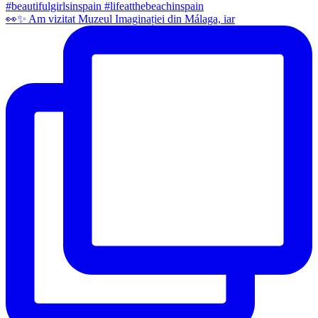
👀✨️ Am vizitat Muzeul Imaginației din Málaga, iar