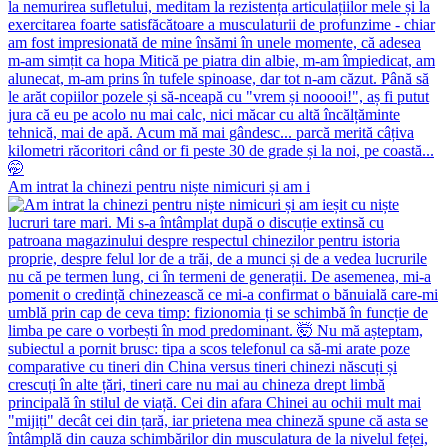
Am intrat la chinezi pentru niște nimicuri și am i