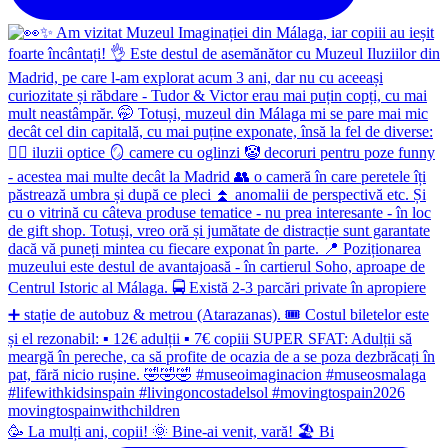
🥳 La mulți ani, copii! 🌞 Bine-ai venit, vară! 🏖 Bi