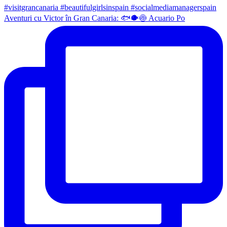
Aventuri cu Victor în Gran Canaria: 🐟🐡🍥 Acuario Po