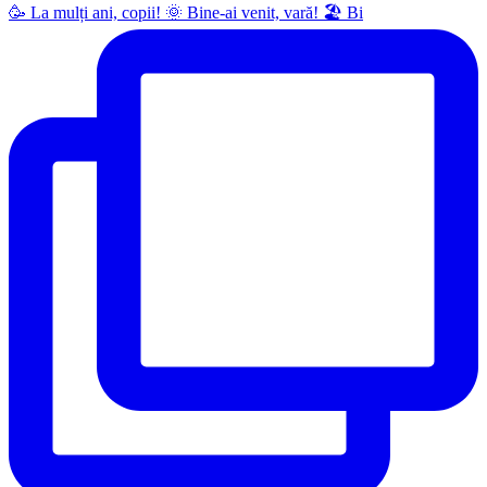
🥳 La mulți ani, copii! 🌞 Bine-ai venit, vară! 🏖 Bi