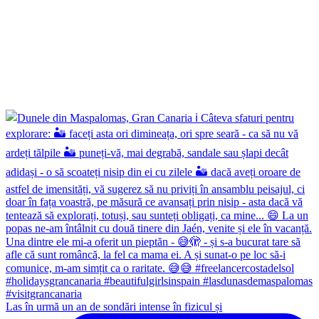
Las în urmă un an de sondări intense în fizicul și