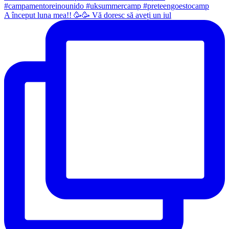
A început luna mea!! 🥳🥳 Vă doresc să aveți un iul