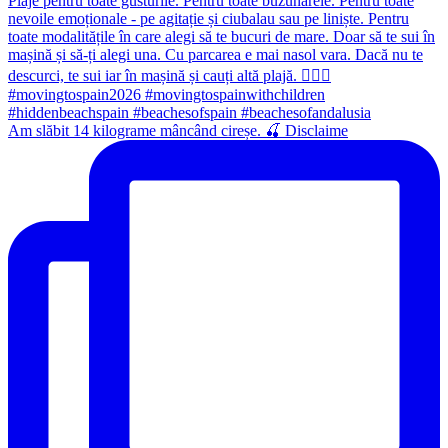
Am slăbit 14 kilograme mâncând cireșe. 🍒 Disclaime