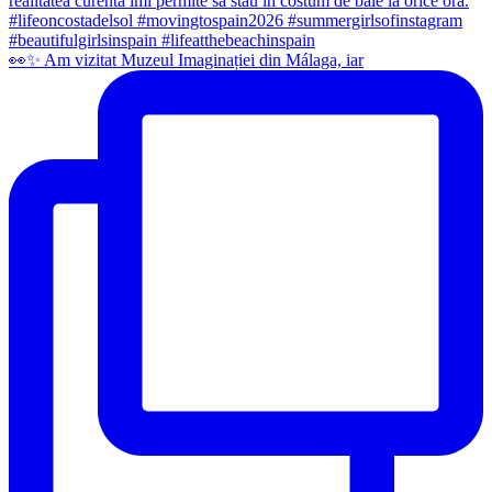
👀✨️ Am vizitat Muzeul Imaginației din Málaga, iar