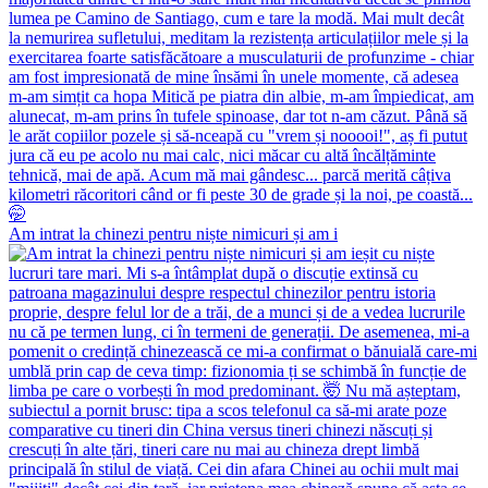
Am intrat la chinezi pentru niște nimicuri și am i