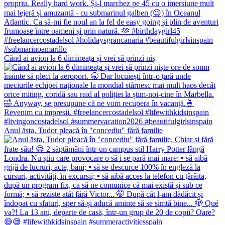
Când ai avion la 6 dimineața și vrei să prinzi niș
Anul ăsta, Tudor pleacă în "concediu" fără familie