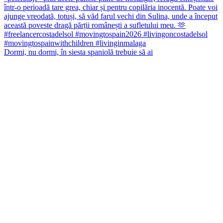
Dormi, nu dormi, în siesta spaniolă trebuie să ai