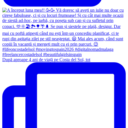
După aproape 4 ani de viață pe Costa del Sol, tot