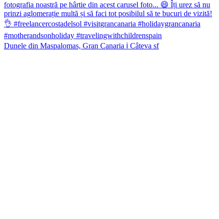
Dunele din Maspalomas, Gran Canaria ℹ️ Câteva sf