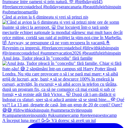
Când ai avion la 6 dimineața și vrei să prinzi niș
Anul ăsta, Tudor pleacă în "concediu" fără familie
A început luna mea!! 🥳🥳 Vă doresc să aveți un iul