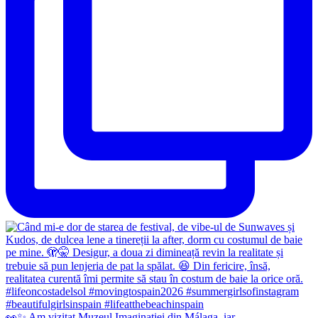
👀✨️ Am vizitat Muzeul Imaginației din Málaga, iar