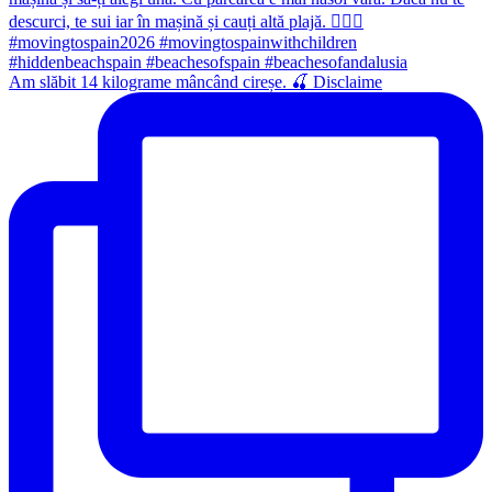
Am slăbit 14 kilograme mâncând cireșe. 🍒 Disclaime