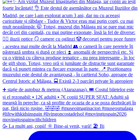
🥳 La mulți ani, copii! 🌞 Bine-ai venit, vară! 🏖 Bi