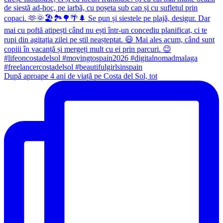
După aproape 4 ani de viață pe Costa del Sol, tot