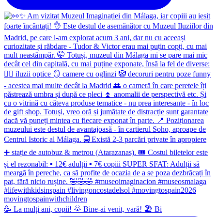
🥳 La mulți ani, copii! 🌞 Bine-ai venit, vară! 🏖 Bi