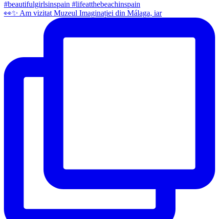
👀✨️ Am vizitat Muzeul Imaginației din Málaga, iar