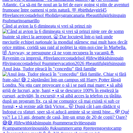
Când ai avion la 6 dimineața și vrei să prinzi niș
Anul ăsta, Tudor pleacă în "concediu" fără familie