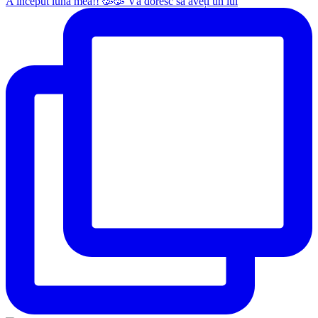
A început luna mea!! 🥳🥳 Vă doresc să aveți un iul