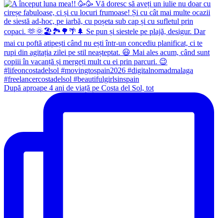
După aproape 4 ani de viață pe Costa del Sol, tot