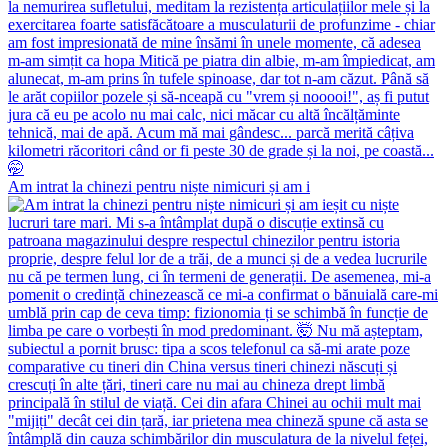
Am intrat la chinezi pentru niște nimicuri și am i