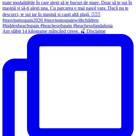
Am slăbit 14 kilograme mâncând cireșe. 🍒 Disclaime