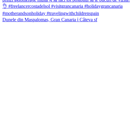
Dunele din Maspalomas, Gran Canaria ℹ️ Câteva sf