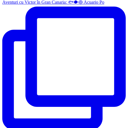
Aventuri cu Victor în Gran Canaria: 🐟🐡🍥 Acuario Po