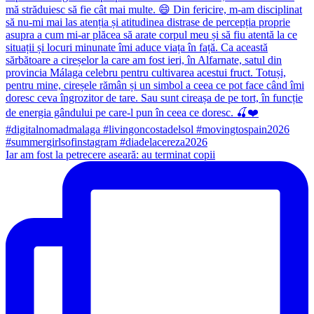
Iar am fost la petrecere aseară: au terminat copii