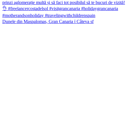
Dunele din Maspalomas, Gran Canaria ℹ️ Câteva sf