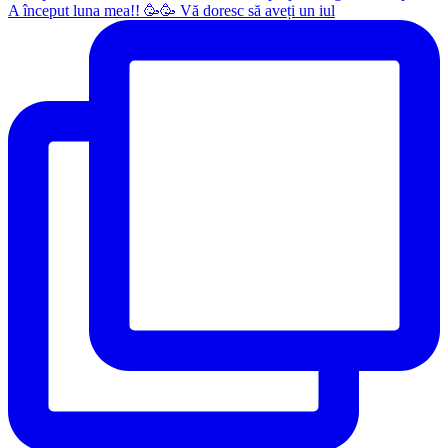
A început luna mea!! 🥳🥳 Vă doresc să aveți un iul