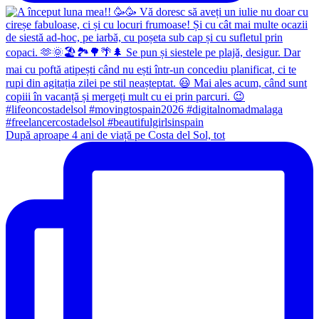
După aproape 4 ani de viață pe Costa del Sol, tot