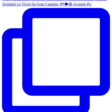
Aventuri cu Victor în Gran Canaria: 🐟🐡🍥 Acuario Po