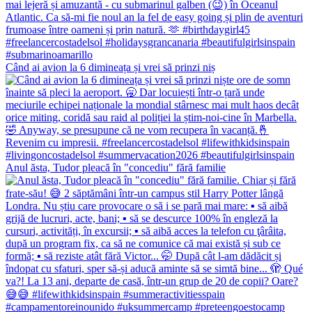
Când ai avion la 6 dimineața și vrei să prinzi niș
Anul ăsta, Tudor pleacă în "concediu" fără familie