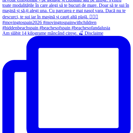
Am slăbit 14 kilograme mâncând cireșe. 🍒 Disclaime