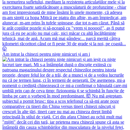
Am intrat la chinezi pentru niște nimicuri și am i