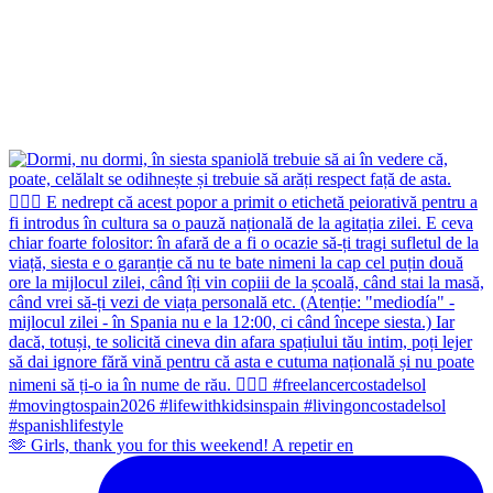
🫶 Girls, thank you for this weekend! A repetir en