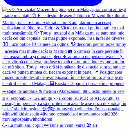
🥳 La mulți ani, copii! 🌞 Bine-ai venit, vară! 🏖 Bi