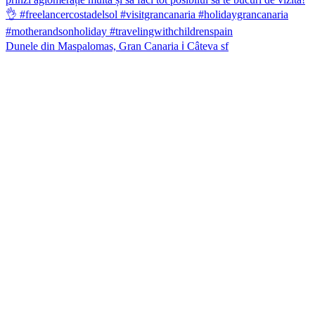
Dunele din Maspalomas, Gran Canaria ℹ️ Câteva sf