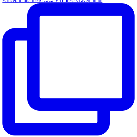
A început luna mea!! 🥳🥳 Vă doresc să aveți un iul