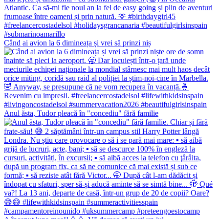
Când ai avion la 6 dimineața și vrei să prinzi niș
Anul ăsta, Tudor pleacă în "concediu" fără familie