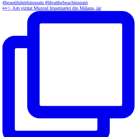
👀✨️ Am vizitat Muzeul Imaginației din Málaga, iar