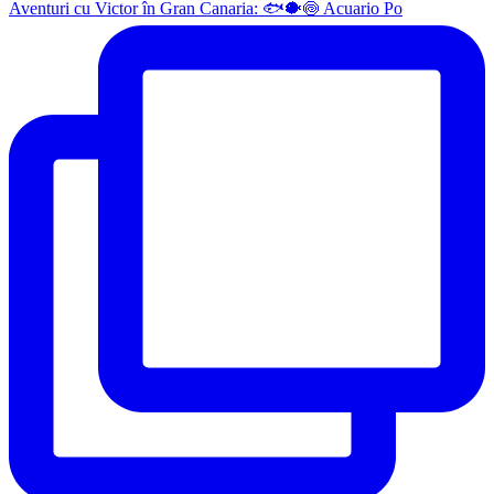
Aventuri cu Victor în Gran Canaria: 🐟🐡🍥 Acuario Po