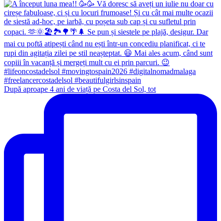
După aproape 4 ani de viață pe Costa del Sol, tot