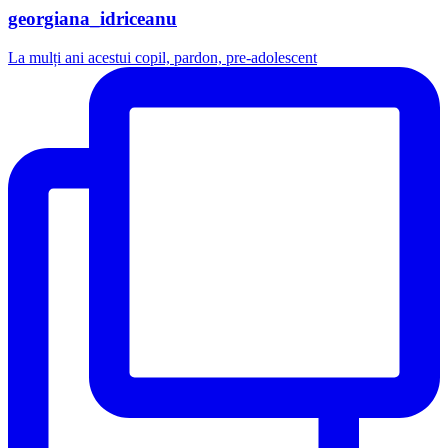
georgiana_idriceanu
La mulți ani acestui copil, pardon, pre-adolescent