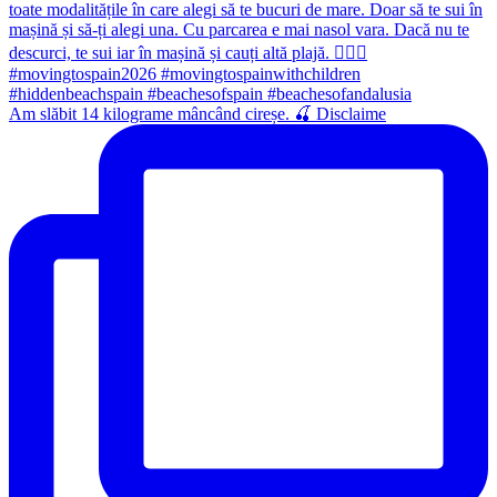
Am slăbit 14 kilograme mâncând cireșe. 🍒 Disclaime