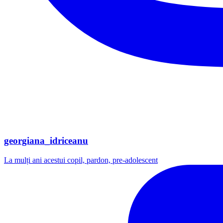
georgiana_idriceanu
La mulți ani acestui copil, pardon, pre-adolescent