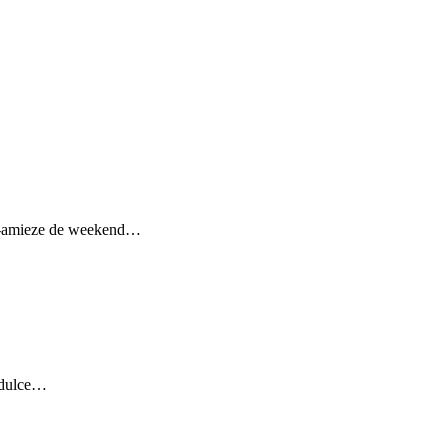
după-amieze de weekend…
o dulce…