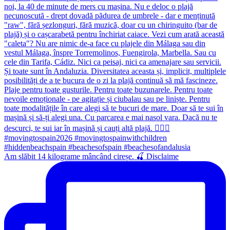
Am slăbit 14 kilograme mâncând cireșe. 🍒 Disclaime