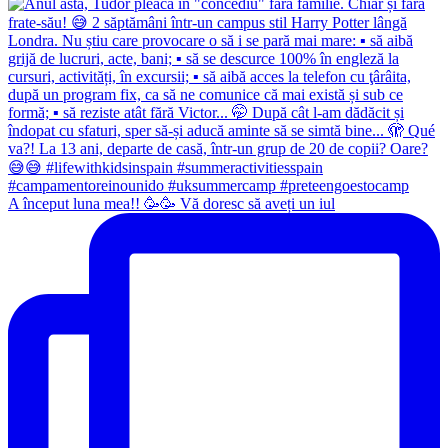
A început luna mea!! 🥳🥳 Vă doresc să aveți un iul