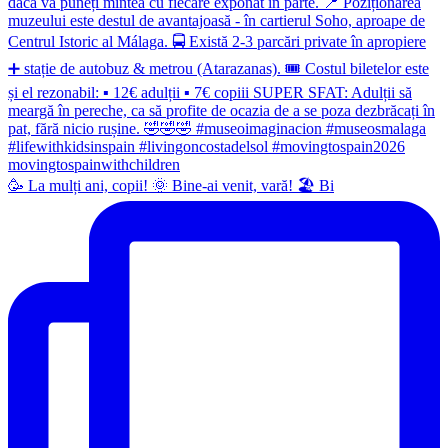
🥳 La mulți ani, copii! 🌞 Bine-ai venit, vară! 🏖 Bi