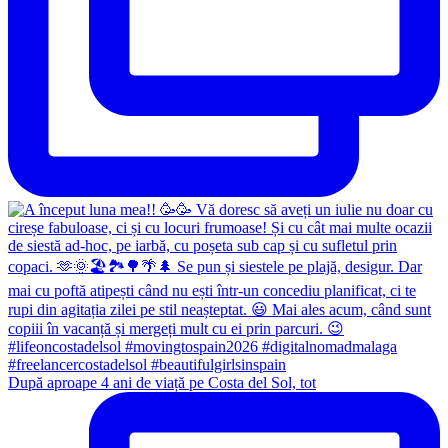
După aproape 4 ani de viață pe Costa del Sol, tot