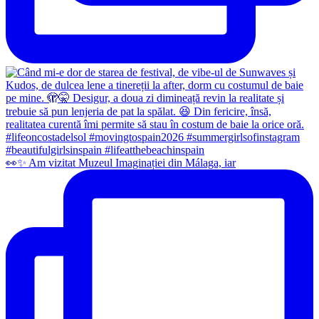
👀✨️ Am vizitat Muzeul Imaginației din Málaga, iar