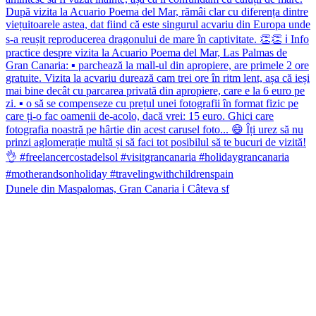
Dunele din Maspalomas, Gran Canaria ℹ️ Câteva sf