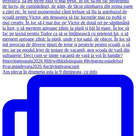
Am plecat în drumeția asta la 9 dimineața, cu info