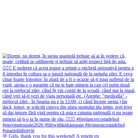
🫶 Girls, thank you for this weekend! A repetir en