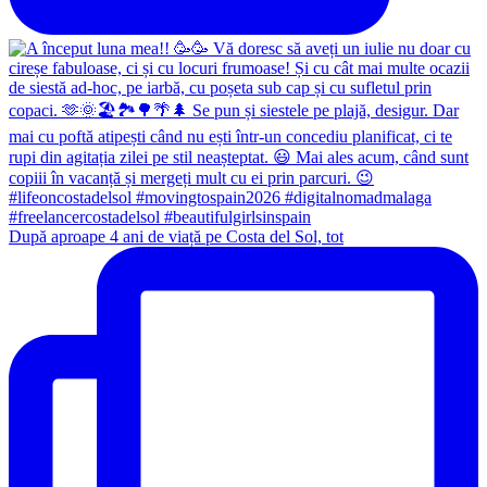
După aproape 4 ani de viață pe Costa del Sol, tot