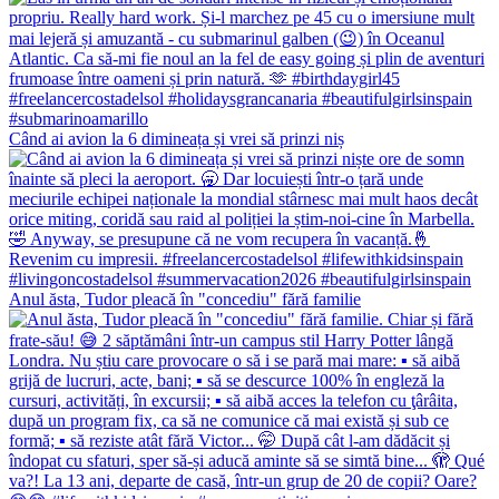
Când ai avion la 6 dimineața și vrei să prinzi niș
Anul ăsta, Tudor pleacă în "concediu" fără familie