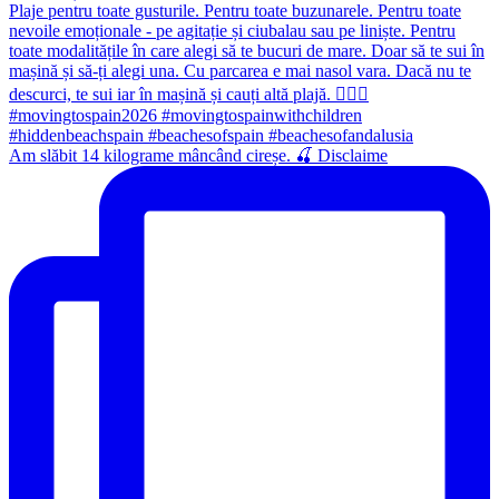
Am slăbit 14 kilograme mâncând cireșe. 🍒 Disclaime