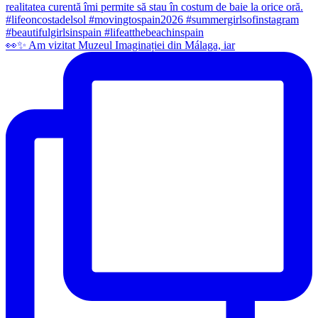
👀✨️ Am vizitat Muzeul Imaginației din Málaga, iar