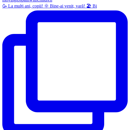
🥳 La mulți ani, copii! 🌞 Bine-ai venit, vară! 🏖 Bi