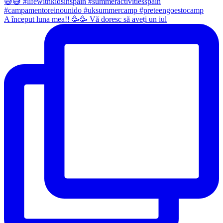
A început luna mea!! 🥳🥳 Vă doresc să aveți un iul