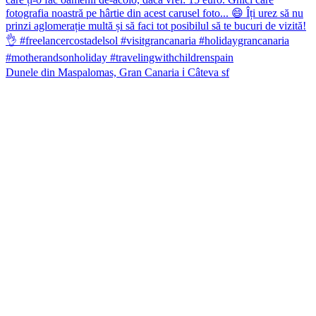
Dunele din Maspalomas, Gran Canaria ℹ️ Câteva sf