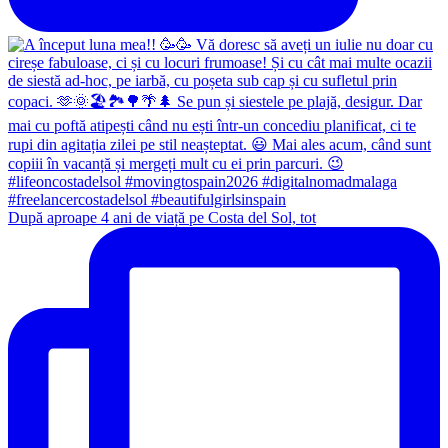
După aproape 4 ani de viață pe Costa del Sol, tot