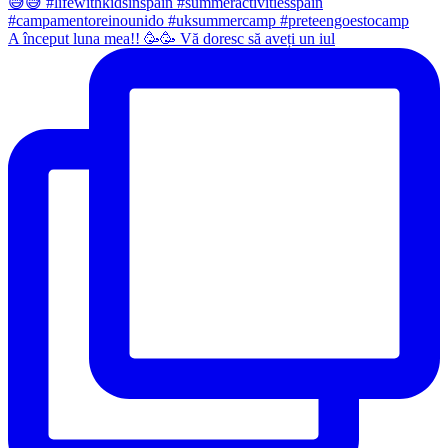
A început luna mea!! 🥳🥳 Vă doresc să aveți un iul