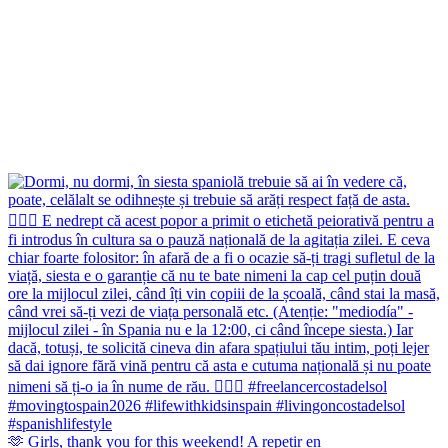
🫶 Girls, thank you for this weekend! A repetir en