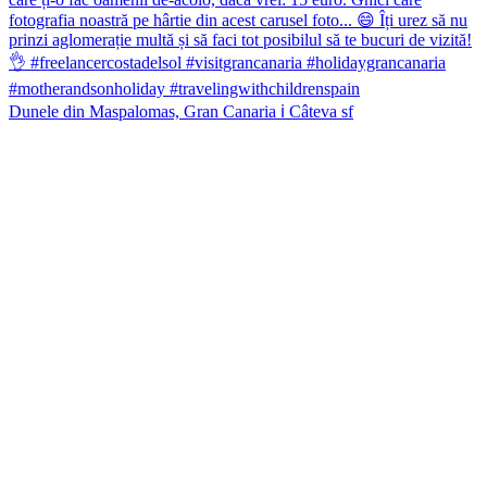
Dunele din Maspalomas, Gran Canaria ℹ️ Câteva sf