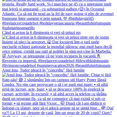
Când ai avion la 6 dimineața și vrei să prinzi niș
Anul ăsta, Tudor pleacă în "concediu" fără familie