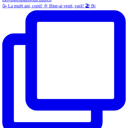
🥳 La mulți ani, copii! 🌞 Bine-ai venit, vară! 🏖 Bi