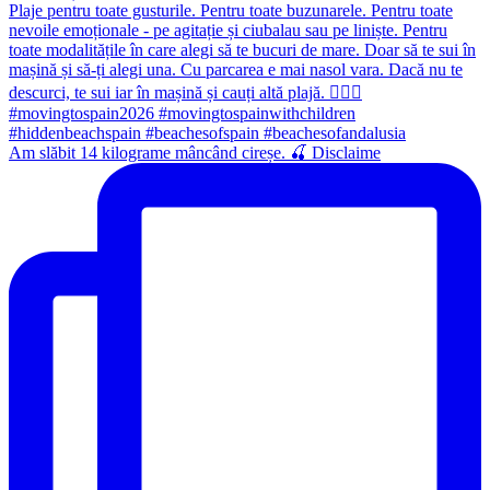
Am slăbit 14 kilograme mâncând cireșe. 🍒 Disclaime