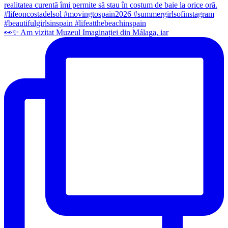
👀✨️ Am vizitat Muzeul Imaginației din Málaga, iar