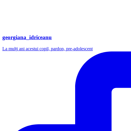
georgiana_idriceanu
La mulți ani acestui copil, pardon, pre-adolescent