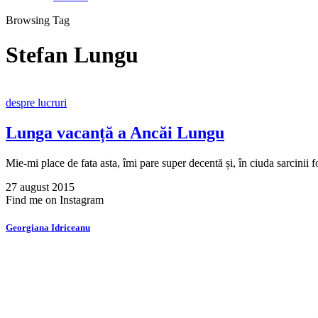
Browsing Tag
Stefan Lungu
despre lucruri
Lunga vacanță a Ancăi Lungu
Mie-mi place de fata asta, îmi pare super decentă și, în ciuda sarcinii f
27 august 2015
Find me on Instagram
Georgiana Idriceanu