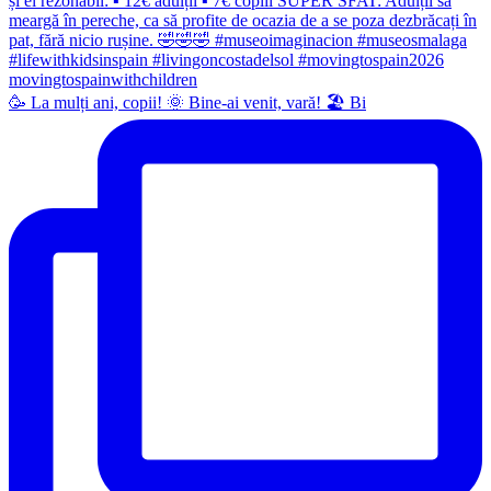
🥳 La mulți ani, copii! 🌞 Bine-ai venit, vară! 🏖 Bi