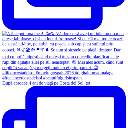
După aproape 4 ani de viață pe Costa del Sol, tot