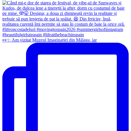
👀✨️ Am vizitat Muzeul Imaginației din Málaga, iar