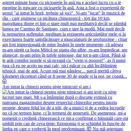
Am intrat la chinezi pentru niște nimicuri și am i