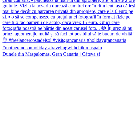
Dunele din Maspalomas, Gran Canaria ℹ️ Câteva sf