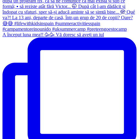
A început luna mea!! 🥳🥳 Vă doresc să aveți un iul