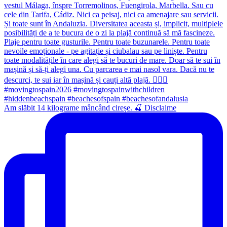
Am slăbit 14 kilograme mâncând cireșe. 🍒 Disclaime