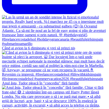
Când ai avion la 6 dimineața și vrei să prinzi niș
Anul ăsta, Tudor pleacă în "concediu" fără familie