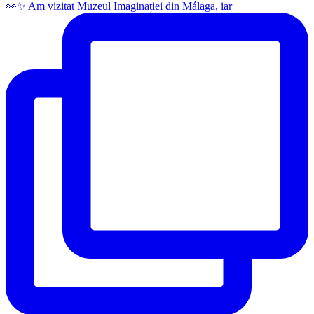
👀✨️ Am vizitat Muzeul Imaginației din Málaga, iar