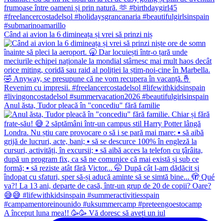
Când ai avion la 6 dimineața și vrei să prinzi niș
Anul ăsta, Tudor pleacă în "concediu" fără familie
A început luna mea!! 🥳🥳 Vă doresc să aveți un iul