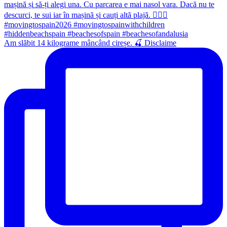
Am slăbit 14 kilograme mâncând cireșe. 🍒 Disclaime