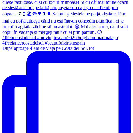
După aproape 4 ani de viață pe Costa del Sol, tot