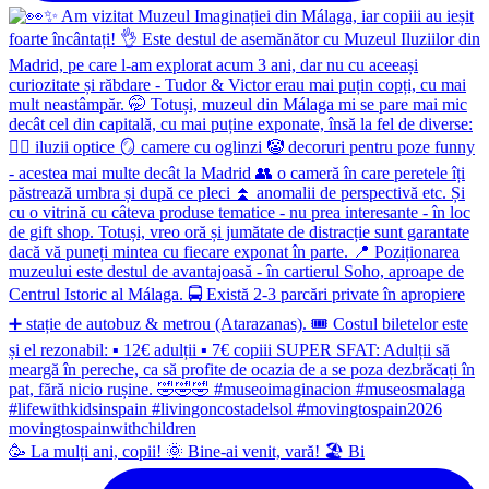
🥳 La mulți ani, copii! 🌞 Bine-ai venit, vară! 🏖 Bi