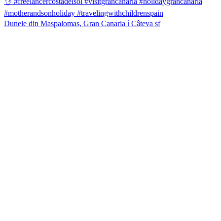
Dunele din Maspalomas, Gran Canaria ℹ️ Câteva sf